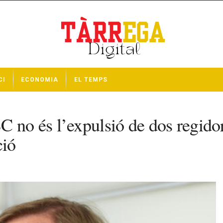
CI
ECONOMIA
EL TEMPS
 no és l’expulsió de dos regidor
ció