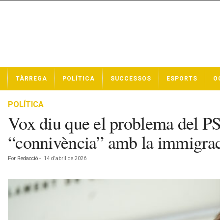
N
TÀRREGA
POLÍTICA
SUCCESSOS
ESPORTS
O
o
t
í
POLÍTICA
c
Vox diu que el problema del PSC
i
e
“connivència” amb la immigra
s
d
Por
Redacció
-
14 d'abril de 2026
e
T
à
r
r
e