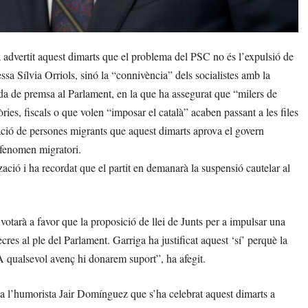
advertit aquest dimarts que el problema del PSC no és l’expulsió de
ssa Sílvia Orriols, sinó la “connivència” dels socialistes amb la
oda de premsa al Parlament, en la que ha assegurat que “milers de
ies, fiscals o que volen “imposar el català” acaben passant a les files
ació de persones migrants que aquest dimarts aprova el govern
l fenomen migratori.
ació i ha recordat que el partit en demanarà la suspensió cautelar al
votarà a favor que la proposició de llei de Junts per a impulsar una
ecres al ple del Parlament. Garriga ha justificat aquest ‘sí’ perquè la
 “A qualsevol avenç hi donarem suport”, ha afegit.
l a l’humorista Jair Domínguez que s’ha celebrat aquest dimarts a