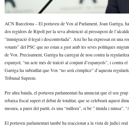
ACN Barcelona – El portaveu de Vox al Parlament, Joan Garriga, ha 
dos regidors de Ripoll per la seva abstenció al pressupost de l’alcalde
“immigració il·legal i descontrolada”. Així ho ha expressat en una r
votants” del PSC que no estan a gust amb les seves polítiques migratòr
de Vox. Precisament, Garriga ha carregat de nou contra la regularitz
espanyol, “un acte més de traïció al conjunt d’espanyols”, i contra e
Garriga ha subratllat que Vox “no serà còmplice” d’aquesta regularitz
Tribunal Suprem.
Per altra banda, el portaveu parlamentari ha anunciat que el seu grup 
rebaixa fiscal superi el debat de totalitat, que se celebrarà aquest dim
mesura, a parer del partit, és una “millora”, si bé ” tímida i minsa”.
El portaveu parlamentari també ha reaccionat a la vista de judici ora