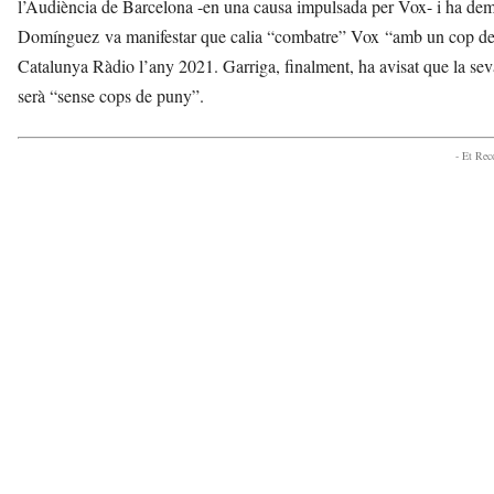
l’Audiència de Barcelona -en una causa impulsada per Vox- i ha dema
Domínguez va manifestar que calia “combatre” Vox “amb un cop de pu
Catalunya Ràdio l’any 2021. Garriga, finalment, ha avisat que la seva
serà “sense cops de puny”.
- Et Re