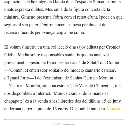
aspiracions de lideratge de García dins l’espai de Sumar, sobre les
quals expressa dubtes. Més enllà de la figura concreta de la
ministra, Gimeno presenta l’obra com el retrat d’una època en què,
segons el seu parer, l’enfrontament es posa per davant de la
recerca d’acords per avançar cap al bé comú.
El volum s’inscriu en una col·lecció d’assajos editats per Crónica
Global Media sobre responsables sanitaris que ha analitzat
prèviament la gestió de l’exconseller català de Salut Toni Comín
—’Comín, el enterrador solitario del modelo sanitario catalán’,
d’Ignasi Jorro— i de l’exministra de Sanitat Carmen Montón
—’Carmen Montón, sin concesiones’, de Vicente Climent—, tots
dos disponibles a Internet. ‘Mónica García, de la marea al
chapapote’ és a la venda a les llibreries des del dilluns 15 de juny
en format paper al preu de 15 euros. Disponible també a
Amazon
.
- Et Recomanem -