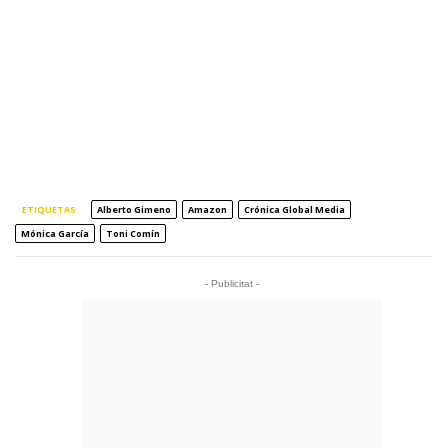
ETIQUETAS
Alberto Gimeno
Amazon
Crónica Global Media
Mónica García
Toni Comín
- Publicitat -