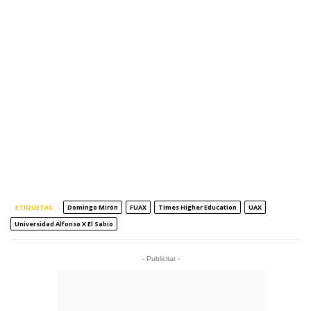
ETIQUETAS
Domingo Mirón
FUAX
Times Higher Education
UAX
Universidad Alfonso X El Sabio
- Publicitat -