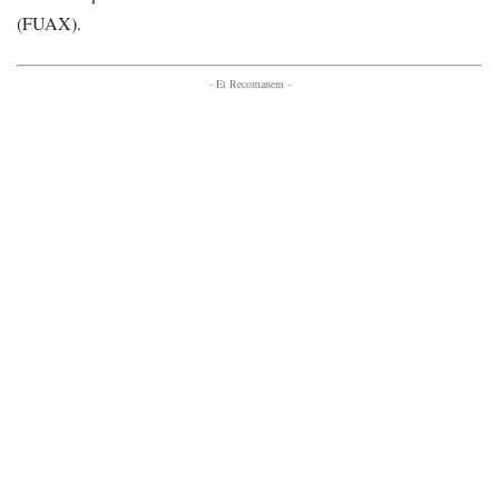
(FUAX).
- Et Recomanem -