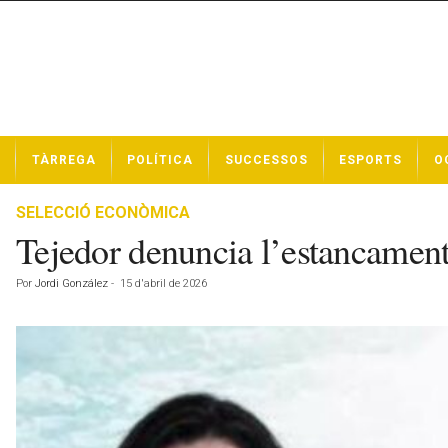
N
TÀRREGA
POLÍTICA
SUCCESSOS
ESPORTS
O
o
t
í
SELECCIÓ ECONÒMICA
c
Tejedor denuncia l’estancament
i
e
Por
Jordi González
-
15 d'abril de 2026
s
d
e
T
à
r
r
e