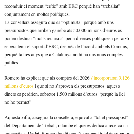
reconduir el moment “crític” amb ERC perquè han “treballat”
conjuntament en moltes polítiques.
La consellera assegura que és “optimista” perquè amb uns
pressupostos que arriben gairebé als 50.000 milions d’euros es
poden destinar “molts recursos” per a diverses polítiques i per això
espera tenir el suport d’ERC, després de l’acord amb els Comuns,
perquè fa tres anys que a Catalunya no hi ha uns nous comptes
públics.
Romero ha explicat que als comptes del 2026
s’incorporaran 9.126
milions d’euros
i que si no s’aproven els pressupostos, aquests
diners es perdrien, sobretot 1.500 milions d’euros “perquè la llei
no ho permet”.
Aquesta xifra, assegura la consellera, equival a “tot el pressupost”
del Departament de Treball, o també el que es dedica a recerca i a
universitats. De fet, Romero ha dit que l’increment total és superior