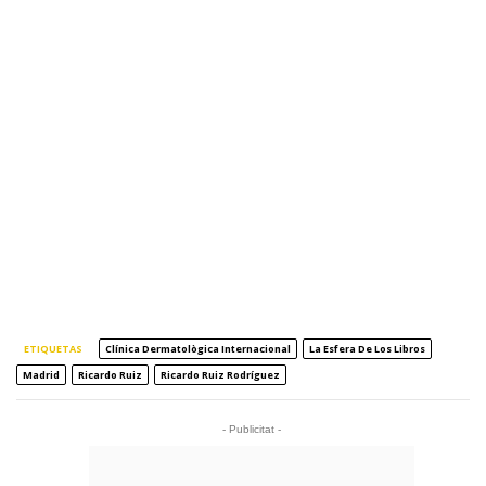
ETIQUETAS
Clínica Dermatològica Internacional
La Esfera De Los Libros
Madrid
Ricardo Ruiz
Ricardo Ruiz Rodríguez
- Publicitat -