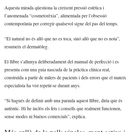
Aquesta mirada qüestiona la creixent pressió estètica i
l’anomenada “cosmetorèxia”, alimentada per l’obsessió
contemporània per corregir qualsevol signe del pas del temps.
“El natural no és allò que no es toca, sinó allò que no es nota”,
resumeix el dermatòleg.
El llibre s’allunya deliberadament del manual de perfecció i es
presenta com una guia nascuda de la pràctica clínica real,
construïda a partir de milers de pacients i dels errors que el mateix
especialista ha vist repetir-se durant anys.
“Si hagués de definir amb una paraula aquest llibre, diria que és
autèntic. Hi he inclòs els fets i consells que realment funcionen,
sense modes ni biaixos comercials”, explica.
Més enllà de la pell: vincles, ment activa i