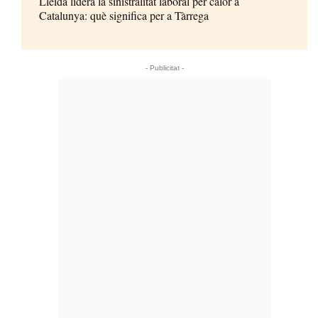
Lleida lidera la sinistralitat laboral per calor a
Catalunya: què significa per a Tàrrega
- Publicitat -