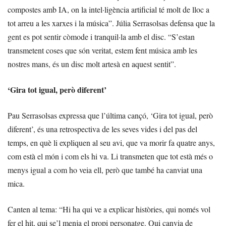
compostes amb IA, on la intel·ligència artificial té molt de lloc a
tot arreu a les xarxes i la música”. Júlia Serrasolsas defensa que la
gent es pot sentir còmode i tranquil·la amb el disc. “S’estan
transmetent coses que són veritat, estem fent música amb les
nostres mans, és un disc molt artesà en aquest sentit”.
‘Gira tot igual, però diferent’
Pau Serrasolsas expressa que l’última cançó, ‘Gira tot igual, però
diferent’, és una retrospectiva de les seves vides i del pas del
temps, en què li expliquen al seu avi, que va morir fa quatre anys,
com està el món i com els hi va. Li transmeten que tot està més o
menys igual a com ho veia ell, però que també ha canviat una
mica.
Canten al tema: “Hi ha qui ve a explicar històries, qui només vol
fer el hit, qui se’l menja el propi personatge. Qui canvia de