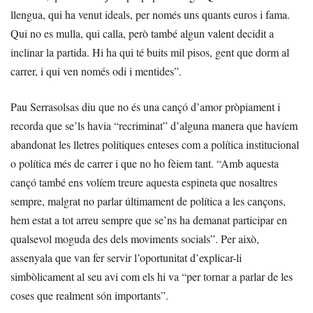
llengua, qui ha venut ideals, per només uns quants euros i fama.
Qui no es mulla, qui calla, però també algun valent decidit a
inclinar la partida. Hi ha qui té buits mil pisos, gent que dorm al
carrer, i qui ven només odi i mentides”.
Pau Serrasolsas diu que no és una cançó d’amor pròpiament i
recorda que se’ls havia “recriminat” d’alguna manera que havíem
abandonat les lletres polítiques enteses com a política institucional
o política més de carrer i que no ho fèiem tant. “Amb aquesta
cançó també ens volíem treure aquesta espineta que nosaltres
sempre, malgrat no parlar últimament de política a les cançons,
hem estat a tot arreu sempre que se’ns ha demanat participar en
qualsevol moguda des dels moviments socials”. Per això,
assenyala que van fer servir l’oportunitat d’explicar-li
simbòlicament al seu avi com els hi va “per tornar a parlar de les
coses que realment són importants”.