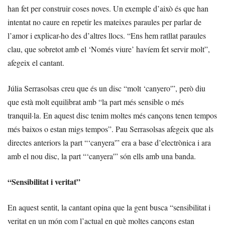
han fet per construir coses noves. Un exemple d’això és que han
intentat no caure en repetir les mateixes paraules per parlar de
l’amor i explicar-ho des d’altres llocs. “Ens hem ratllat paraules
clau, que sobretot amb el ‘Només viure’ havíem fet servir molt”,
afegeix el cantant.
Júlia Serrasolsas creu que és un disc “molt ‘canyero'”, però diu
que està molt equilibrat amb “la part més sensible o més
tranquil·la. En aquest disc tenim moltes més cançons tenen tempos
més baixos o estan migs tempos”. Pau Serrasolsas afegeix que als
directes anteriors la part “‘canyera'” era a base d’electrònica i ara
amb el nou disc, la part “‘canyera'” són ells amb una banda.
“Sensibilitat i veritat”
En aquest sentit, la cantant opina que la gent busca “sensibilitat i
veritat en un món com l’actual en què moltes cançons estan