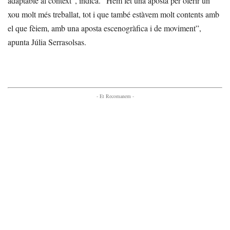
adaptable al context”, indica. “Hem fet una aposta per oferir un
xou molt més treballat, tot i que també estàvem molt contents amb
el que fèiem, amb una aposta escenogràfica i de moviment”,
apunta Júlia Serrasolsas.
- Et Recomanem -