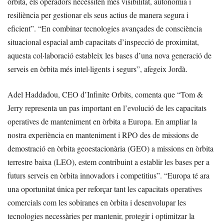
òrbita, els operadors necessiten més visibilitat, autonomia i
resiliència per gestionar els seus actius de manera segura i
eficient”. “En combinar tecnologies avançades de consciència
situacional espacial amb capacitats d’inspecció de proximitat,
aquesta col·laboració estableix les bases d’una nova generació de
serveis en òrbita més intel·ligents i segurs”, afegeix Jordà.
Adel Haddadou, CEO d’Infinite Orbits, comenta que “Tom &
Jerry representa un pas important en l’evolució de les capacitats
operatives de manteniment en òrbita a Europa. En ampliar la
nostra experiència en manteniment i RPO des de missions de
demostració en òrbita geoestacionària (GEO) a missions en òrbita
terrestre baixa (LEO), estem contribuint a establir les bases per a
futurs serveis en òrbita innovadors i competitius”. “Europa té ara
una oportunitat única per reforçar tant les capacitats operatives
comercials com les sobiranes en òrbita i desenvolupar les
tecnologies necessàries per mantenir, protegir i optimitzar la