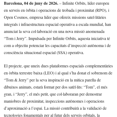
Barcelona, 04 de juny de 2026.
– Infinite Orbits, líder europeu
en serveis en òrbita i operacions de trobada i proximitat (RPO), i
Open Cosmos, empresa líder que ofereix missions satel·litàries
integrals i infraestructura espacial operativa a escala mundial, han
anunciat la seva col·laboració en una nova missió anomenada
“Tom i Jerry”. Impulsada per Infinite Orbits, aquesta iniciativa té
com a objectiu potenciar les capacitats d’inspecció autònoma i de
consciència situacional espacial (SSA) operativa.
El projecte, que uneix dues plataformes espacials complementàries
en òrbita terrestre baixa (LEO) i al qual s’ha donat el sobrenom de
“Tom & Jerry” per la seva inspiració en la mítica parella de
dibuixos animats, estarà format per dos satèl·lits: “Tom”, el més
gran, i “Jerry”, el més petit, que col·laboraran per demostrar
maniobres de proximitat, inspeccions autònomes i operacions
d’aproximació a l’espai. La missió contribuirà a la validació de
tecnologies fonamentals per al futur dels serveis orbitals, la