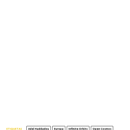
ETIQUETAS
Adel Haddadou
Europa
Infinite Orbits
Open Cosmos