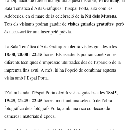
16 de maig
La Diputació de Lleida inaugurarà aquest dissabte,
, la
Sala Temàtica d’Arts Gràfiques i l’Espai Porta, així com les
Nit dels Museus
Adoberies, en el marc de la celebració de la
.
visites guiades gratuïtes
Tots els visitants podran gaudir de
, però
és necessari fer una inscripció prèvia.
La Sala Temàtica d’Arts Gràfiques oferirà visites guiades a les
18:00
20:00
22:15
,
i
hores. Els assistents podran conèixer les
diferents tècniques d’impressió utilitzades des de l’aparició de la
impremta fins avui. A més, hi ha l’opció de combinar aquesta
visita amb l’Espai Porta.
18:45
D’altra banda, l’Espai Porta oferirà visites guiades a les
,
19:45
21:45
22:45
,
i
hores, mostrant una selecció de l’obra
fotogràfica dels fotògrafs Porta, amb una rica col·lecció de
càmeres i materials d’època.