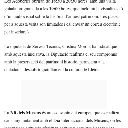
18:30
20:30
Les Adoberies obriran de
a
hores, amb una visita
19:00
guiada programada a les
hores, que inclourà la visualització
d’un audiovisual sobre la història d’aquest patrimoni. Les places
per a aquesta visita són limitades i cal enviar un correu electrònic
per inscriure’s.
La diputada de Serveis Tècnics, Cristina Morón, ha indicat que
amb aquesta iniciativa, la Diputació reafirma el seu compromís
amb la preservació del patrimoni històric, permetent a la
ciutadania descobrir gratuïtament la cultura de Lleida.
Nit dels Museus
La
és un esdeveniment europeu que es realitza
cada any juntament amb el Dia Internacional dels Museus, on les
institucions culturals ofereixen activitats gratuïtes i accés a les