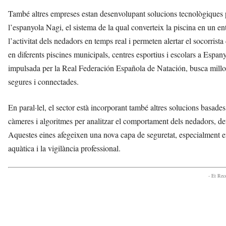
També altres empreses estan desenvolupant solucions tecnològiques per
l’espanyola Nagi, el sistema de la qual converteix la piscina en un e
l’activitat dels nedadors en temps real i permeten alertar el socorrist
en diferents piscines municipals, centres esportius i escolars a Esp
impulsada per la Real Federación Española de Natación, busca millor
segures i connectades.
En paral·lel, el sector està incorporant també altres solucions basade
càmeres i algoritmes per analitzar el comportament dels nedadors, dete
Aquestes eines afegeixen una nova capa de seguretat, especialment e
aquàtica i la vigilància professional.
- Et Re