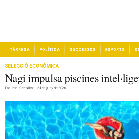
N
TÀRREGA
POLÍTICA
SUCCESSOS
ESPORTS
O
o
t
í
SELECCIÓ ECONÒMICA
c
Nagi impulsa piscines intel·lige
i
e
Por
Jordi González
-
24 de juny de 2026
s
d
e
T
à
r
r
e