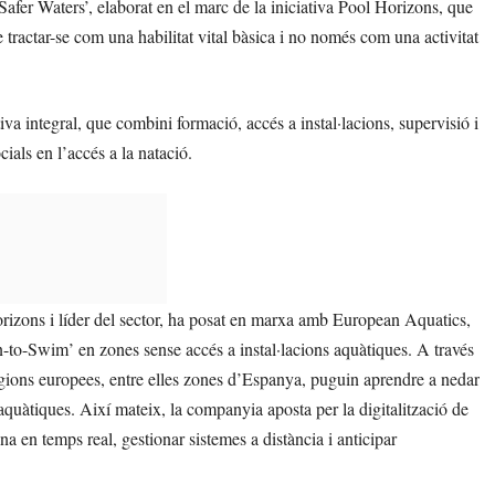
‘Safer Waters’, elaborat en el marc de la iniciativa Pool Horizons, que
tractar-se com una habilitat vital bàsica i no només com una activitat
a integral, que combini formació, accés a instal·lacions, supervisió i
cials en l’accés a la natació.
orizons i líder del sector, ha posat en marxa amb European Aquatics,
n-to-Swim’ en zones sense accés a instal·lacions aquàtiques. A través
egions europees, entre elles zones d’Espanya, puguin aprendre a nedar
 aquàtiques. Així mateix, la companyia aposta per la digitalització de
a en temps real, gestionar sistemes a distància i anticipar