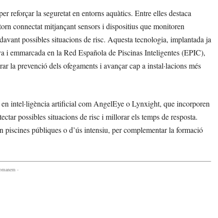
 reforçar la seguretat en entorns aquàtics. Entre elles destaca
ntorn connectat mitjançant sensors i dispositius que monitoren
a davant possibles situacions de risc. Aquesta tecnologia, implantada ja
anya i emmarcada en la Red Española de Piscinas Inteligentes (EPIC),
ar la prevenció dels ofegaments i avançar cap a instal·lacions més
s en intel·ligència artificial com AngelEye o Lynxight, que incorporen
ctar possibles situacions de risc i millorar els temps de resposta.
n piscines públiques o d’ús intensiu, per complementar la formació
comanem -