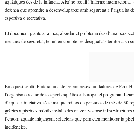
aquàtiques des de la infància. Així ho recull l’informe internacional 
defensa que aprendre a desenvolupar-se amb seguretat a l’aigua ha de 
esportiva o recreativa.
El document planteja, a més, abordar el problema des d’una perspectiv
mesures de seguretat, tenint en compte les desigualtats territorials i so
En aquest sentit, Fluidra, una de les empreses fundadores de Pool H
l’organisme rector dels esports aquàtics a Europa, el programa ‘Lear
d’aquesta iniciativa, s’estima que milers de persones de més de 50 r
gràcies a piscines mòbils instal·lades en zones sense infraestructures
l’entorn aquàtic mitjançant solucions que permeten monitorar la piscin
incidències.