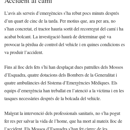
Accident al camí
L’avís als serveis d’emergències s’ha rebut pocs minuts després
d’un quart de cinc de la tarda. Per motius que, ara per ara, no
s’han concretat, el tractor hauria sortit del recorregut del camí i ha
acabat bolcant. La investigació haurà de determinar què va
provocar la pèrdua de control del vehicle i en quines condicions es
va produir l’accident.
Fins al lloc dels fets s’hi han desplaçat dues patrulles dels Mossos
d’Esquadra, quatre dotacions dels Bombers de la Generalitat i
quatre ambulàncies del Sistema d’Emergències Mèdiques. Els
equips d’emergència han treballat en l’atenció a la víctima i en les
tasques necessàries després de la bolcada del vehicle.
Malgrat la intervenció dels professionals sanitaris, no s’ha pogut
fer res per salvar la vida de l’home, que ha mort al mateix lloc de
l’accident. Els Mossos d’Esquadra s’han fet càrrec de les