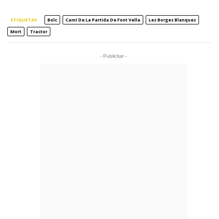
ETIQUETAS
Bolc
Camí De La Partida De Font Vella
Les Borges Blanques
Mort
Tractor
- Publicitat -