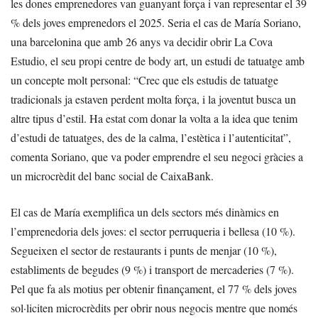
les dones emprenedores van guanyant força i van representar el 39
% dels joves emprenedors el 2025. Seria el cas de María Soriano,
una barcelonina que amb 26 anys va decidir obrir La Cova
Estudio, el seu propi centre de body art, un estudi de tatuatge amb
un concepte molt personal: “Crec que els estudis de tatuatge
tradicionals ja estaven perdent molta força, i la joventut busca un
altre tipus d’estil. Ha estat com donar la volta a la idea que tenim
d’estudi de tatuatges, des de la calma, l’estètica i l’autenticitat”,
comenta Soriano, que va poder emprendre el seu negoci gràcies a
un microcrèdit del banc social de CaixaBank.
El cas de María exemplifica un dels sectors més dinàmics en
l’emprenedoria dels joves: el sector perruqueria i bellesa (10 %).
Segueixen el sector de restaurants i punts de menjar (10 %),
establiments de begudes (9 %) i transport de mercaderies (7 %).
Pel que fa als motius per obtenir finançament, el 77 % dels joves
sol·liciten microcrèdits per obrir nous negocis mentre que només