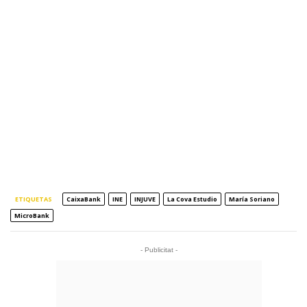
ETIQUETAS
CaixaBank
INE
INJUVE
La Cova Estudio
María Soriano
MicroBank
- Publicitat -