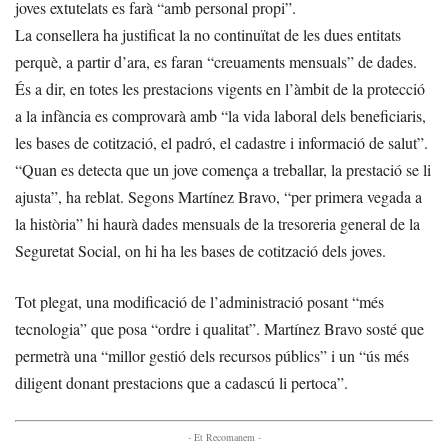
joves extutelats es farà “amb personal propi”.
La consellera ha justificat la no continuïtat de les dues entitats
perquè, a partir d’ara, es faran “creuaments mensuals” de dades.
És a dir, en totes les prestacions vigents en l’àmbit de la protecció
a la infància es comprovarà amb “la vida laboral dels beneficiaris,
les bases de cotització, el padró, el cadastre i informació de salut”.
“Quan es detecta que un jove comença a treballar, la prestació se li
ajusta”, ha reblat. Segons Martínez Bravo, “per primera vegada a
la història” hi haurà dades mensuals de la tresoreria general de la
Seguretat Social, on hi ha les bases de cotització dels joves.
Tot plegat, una modificació de l’administració posant “més
tecnologia” que posa “ordre i qualitat”. Martínez Bravo sosté que
permetrà una “millor gestió dels recursos públics” i un “ús més
diligent donant prestacions que a cadascú li pertoca”.
- Et Recomanem -