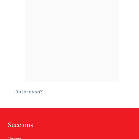
T’interessa?
Seccions
Tàrrega