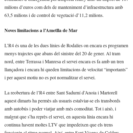
milions d’euros com dels de manteniment d’infraestructura amb
63,5 milions i de control de vegetació d’11,2 milions.
Noves limitacions a l’Ametlla de Mar
L’R4 és una de les dues línies de Rodalies on encara es programen
menys trajectes que abans del sinistre del 20 de gener. Al tram
nord, entre Terrassa i Manresa el servei encara es fa amb un tren
llançadora i encara hi queden limitacions de velocitat “importants”
i per aquest motiu no es pot normalitzar el servei.
La reobertura de l’R4 entre Sant Sadurní d’Anoia i Martorell
aquest dimarts ha permès als usuaris estalviar-se els transbords
amb autobús i poder viatjar amb més comoditat. Tot i això, i
malgrat que s’ha reprès el servei, en aquesta línia encara hi
continua havent moltes LTV que impedeixen que els trens
funcionin al ritme normal. Així, entre Sant Vicenç de Calders -