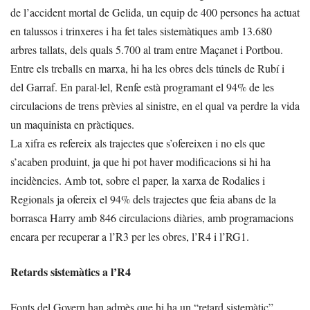
de l’accident mortal de Gelida, un equip de 400 persones ha actuat
en talussos i trinxeres i ha fet tales sistemàtiques amb 13.680
arbres tallats, dels quals 5.700 al tram entre Maçanet i Portbou.
Entre els treballs en marxa, hi ha les obres dels túnels de Rubí i
del Garraf. En paral·lel, Renfe està programant el 94% de les
circulacions de trens prèvies al sinistre, en el qual va perdre la vida
un maquinista en pràctiques.
La xifra es refereix als trajectes que s’ofereixen i no els que
s’acaben produint, ja que hi pot haver modificacions si hi ha
incidències. Amb tot, sobre el paper, la xarxa de Rodalies i
Regionals ja ofereix el 94% dels trajectes que feia abans de la
borrasca Harry amb 846 circulacions diàries, amb programacions
encara per recuperar a l’R3 per les obres, l’R4 i l’RG1.
Retards sistemàtics a l’R4
Fonts del Govern han admès que hi ha un “retard sistemàtic”