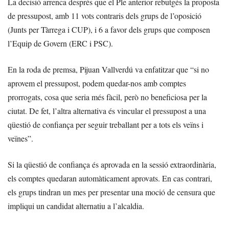
La decisió arrenca després que el Ple anterior rebutgés la proposta
de pressupost, amb 11 vots contraris dels grups de l’oposició
(Junts per Tàrrega i CUP), i 6 a favor dels grups que composen
l’Equip de Govern (ERC i PSC).
En la roda de premsa, Pijuan Vallverdú va enfatitzar que “si no
aprovem el pressupost, podem quedar-nos amb comptes
prorrogats, cosa que seria més fàcil, però no beneficiosa per la
ciutat. De fet, l’altra alternativa és vincular el pressupost a una
qüestió de confiança per seguir treballant per a tots els veïns i
veïnes”.
Si la qüestió de confiança és aprovada en la sessió extraordinària,
els comptes quedaran automàticament aprovats. En cas contrari,
els grups tindran un mes per presentar una moció de censura que
impliqui un candidat alternatiu a l’alcaldia.