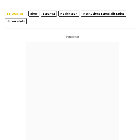
ETIQUETAS
Biow
Espanya
Healthspan
Institucions Especialitzades
Universitats
- Publicitat -