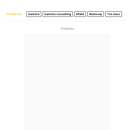
ETIQUETAS
Deloitte
Deloitte Consulting
KPMG
McKinsey
Tim Gaus
- Publicitat -