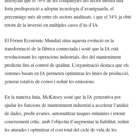
assenyala que el 76% de les companyies del sector mostra una
forta predisposició a adoptar tecnologia d’avantguarda, el
percentatge més alt entre els sectors analitzats, i que el 34% ja obté
retorn de la inversió en múltiples casos d’ús d’IA.
El Fòrum Econòmic Mundial situa aquesta evolució en la
transformació de la fàbrica connectada i sosté que la IA està
revolucionant les operacions industrials, des del manteniment
predictiu fins al control de qualitat. L’organització destaca que els
sistemes basats en IA permeten optimitzar les línies de producció,
generar estalvis de costos i reduir les emissions.
En la mateixa línia, McKinsey sosté que la IA generativa pot
ajudar les funcions de manteniment industrial a accelerar l’anàlisi
de dades, predir avaries, automatitzar tasques rutinàries i retenir
coneixement crític, amb l’objectiu d’augmentar la fiabilitat, reduir
les aturades i optimitzar el cost total del cicle de vida de les