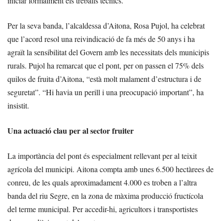
iniciar formalment els treballs tècnics.
Per la seva banda, l’alcaldessa d’Aitona, Rosa Pujol, ha celebrat
que l’acord resol una reivindicació de fa més de 50 anys i ha
agraït la sensibilitat del Govern amb les necessitats dels municipis
rurals. Pujol ha remarcat que el pont, per on passen el 75% dels
quilos de fruita d’Aitona, “està molt malament d’estructura i de
seguretat”. “Hi havia un perill i una preocupació important”, ha
insistit.
Una actuació clau per al sector fruiter
La importància del pont és especialment rellevant per al teixit
agrícola del municipi. Aitona compta amb unes 6.500 hectàrees de
conreu, de les quals aproximadament 4.000 es troben a l’altra
banda del riu Segre, en la zona de màxima producció fructícola
del terme municipal. Per accedir-hi, agricultors i transportistes