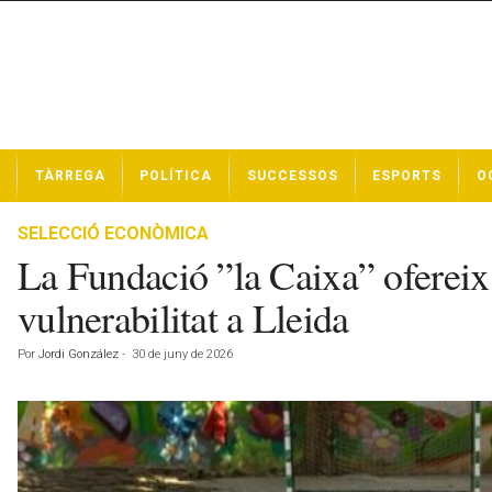
N
TÀRREGA
POLÍTICA
SUCCESSOS
ESPORTS
O
o
t
í
SELECCIÓ ECONÒMICA
c
La Fundació ”la Caixa” ofereix 
i
e
vulnerabilitat a Lleida
s
d
Por
Jordi González
-
30 de juny de 2026
e
T
à
r
r
e