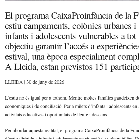
El programa CaixaProinfància de la F
estiu campaments, colònies urbanes i a
infants i adolescents vulnerables a tot
objectiu garantir l’accés a experièncie
estival, una època especialment compl
A Lleida, estan previstos 151 particip
LLEIDA | 30 de juny de 2026
L’estiu no és igual per a tothom. Mentre moltes famílies gaudeixen de
econòmiques i de conciliació. Per a milers d’infants i adolescents en s
activitats educatives i oportunitats de lleure i descans.
Per abordar aquesta realitat, el programa CaixaProinfància de la Fun
d’estiu dirigida a infants i adolescents en situació de vulnerabilitat