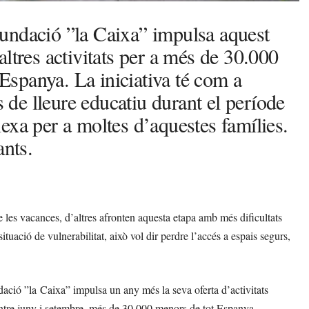
undació ”la Caixa” impulsa aquest
ltres activitats per a més de 30.000
 Espanya. La iniciativa té com a
s de lleure educatiu durant el període
exa per a moltes d’aquestes famílies.
ants.
 les vacances, d’altres afronten aquesta etapa amb més dificultats
ituació de vulnerabilitat, això vol dir perdre l’accés a espais segurs,
dació ”la Caixa” impulsa un any més la seva oferta d’activitats
. Entre juny i setembre, més de 30.000 menors de tot Espanya