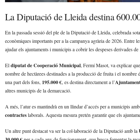
La Diputació de Lleida destina 600.0
En la passada sessió del ple de la Diputació de Lleida, celebrada sot
econòmiques importants per a la campanya agrària de 2026. Entre les
ajudar els ajuntaments i municipis a cobrir les despeses derivades de l
diputat de Cooperació Municipal
El
, Fermí Masot, va explicar que 
nombre de hectàrees destinades a la producció de fruita i el nombre d
195.000 €
Ajuntament
una part dels fons,
, es destina directament a l’
altres municipis de la demarcació.
A més, l’atur es mantindrà en un llindar d’accés per a municipis am
contractes
laborals. Aquesta mesura pretén garantir que els ajuntamen
Un altre punt destacat va ser la col·laboració de la Diputació amb la
30.000 €
per a cada any de funcionament, que busca fomentar la recer