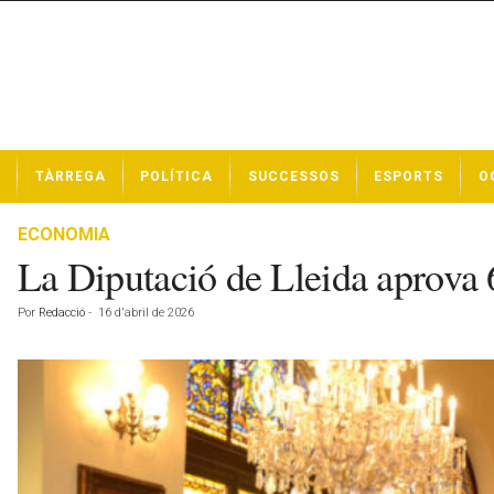
N
TÀRREGA
POLÍTICA
SUCCESSOS
ESPORTS
O
o
t
í
ECONOMIA
c
La Diputació de Lleida aprova 
i
e
Por
Redacció
-
16 d'abril de 2026
s
d
e
T
à
r
r
e