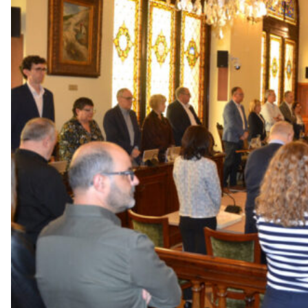
g
a
a
v
u
i