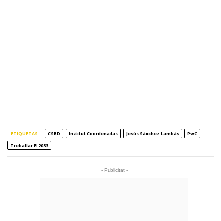
ETIQUETAS
CSRD
Institut Coordenadas
Jesús Sánchez Lambás
PwC
Treballar El 2033
- Publicitat -