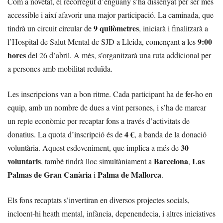
Com a novetat, el recorregut d’enguany s’ha dissenyat per ser més
accessible i així afavorir una major participació. La caminada, que
9 quilòmetres
tindrà un circuit circular de
, iniciarà i finalitzarà a
9:00
l’Hospital de Salut Mental de SJD a Lleida, començant a les
hores
del 26 d’abril. A més, s’organitzarà una ruta addicional per
a persones amb mobilitat reduïda.
Les inscripcions van a bon ritme. Cada participant ha de fer-ho en
equip, amb un nombre de dues a vint persones, i s’ha de marcar
un repte econòmic per recaptar fons a través d’activitats de
4 €
donatius. La quota d’inscripció és de
, a banda de la donació
30
voluntària. Aquest esdeveniment, que implica a més de
voluntaris
Barcelona
Las
, també tindrà lloc simultàniament a
,
Palmas de Gran Canària
Palma de Mallorca
i
.
Els fons recaptats s’invertiran en diversos projectes socials,
incloent-hi heath mental, infància, depenendecia, i altres iniciatives