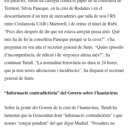
En paral·lel, Turull ha carregat contra el paper de la consellera de
Territori, Sílvia Paneque, en la crisi de Rodalies i en el
descarrilament d’un tren de mercaderies que talla de nou l’R8
entre Cerdanyola UAB i Martorell, i de retruc el túnel de Rubí.
“Pocs dies després de dir que tot estava arreglat passa això. Què
més ha de fer la consellera Paneque perquè se la cessi?”, s’ha
preguntat en veu alta el secretari general de Junts. “Quins episodis
d’incompetència, de ridícul i de vergonya aliena més?”, ha
continuat Turull. “La normalitat ferroviària no dura ni 24 hores,
que ja tens noves afectacions i incidències”, ha disparat el secretari
general de Junts.
“Informació contradictòria” del Govern sobre l’hantavirus
Sobre la gestió del Govern de la crisi de l’hantavirus, Turull ha
lamentat que la Generalitat doni “informació contradictòria” i que
només “estigui pendent” del que digui Madrid. “Nosaltres no