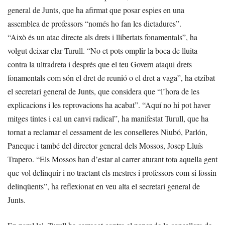
general de Junts, que ha afirmat que posar espies en una
assemblea de professors “només ho fan les dictadures”.
“Això és un atac directe als drets i llibertats fonamentals”, ha
volgut deixar clar Turull. “No et pots omplir la boca de lluita
contra la ultradreta i després que el teu Govern ataqui drets
fonamentals com són el dret de reunió o el dret a vaga”, ha etzibat
el secretari general de Junts, que considera que “l’hora de les
explicacions i les reprovacions ha acabat”. “Aquí no hi pot haver
mitges tintes i cal un canvi radical”, ha manifestat Turull, que ha
tornat a reclamar el cessament de les conselleres Niubó, Parlón,
Paneque i també del director general dels Mossos, Josep Lluís
Trapero. “Els Mossos han d’estar al carrer aturant tota aquella gent
que vol delinquir i no tractant els mestres i professors com si fossin
delinqüents”, ha reflexionat en veu alta el secretari general de
Junts.