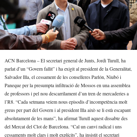
ACN Barcelona – El secretari general de Junts, Jordi Turull, ha
parlat d’un “Govern fallit” i ha exigit al president de la Generalitat,
Salvador Illa, el cessament de les conselleres Parlón, Niubó i
Paneque per la presumpta infiltració de Mossos en una assemblea
de professors i pel nou descarrilament d’un tren de mercaderies a
l’R8. “Cada setmana veiem nous episodis d’incompetència molt
greus per part del Govern i al president Illa això se li està escapant
absolutament de les mans”, ha afirmat Turull aquest dissabte des
del Mercat del Clot de Barcelona. “Cal un canvi radical i uns
cessaments molt clars i molt explícits”, ha insistit el secretari