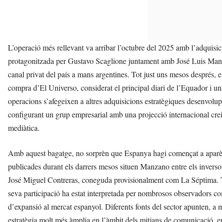
L’operació més rellevant va arribar l’octubre del 2025 amb l’adquisició
protagonitzada per Gustavo Scaglione juntament amb José Luis Manzan
canal privat del país a mans argentines. Tot just uns mesos després, e
compra d’El Universo, considerat el principal diari de l’Equador i u
operacions s’afegeixen a altres adquisicions estratègiques desenvolu
configurant un grup empresarial amb una projecció internacional crei
mediàtica.
Amb aquest bagatge, no sorprèn que Espanya hagi començat a aparèix
publicades durant els darrers mesos situen Manzano entre els inversor
José Miguel Contreras, coneguda provisionalment com La Séptima. Tot
seva participació ha estat interpretada per nombrosos observadors co
d’expansió al mercat espanyol. Diferents fonts del sector apunten, 
estratègia molt més àmplia en l’àmbit dels mitjans de comunicació, 