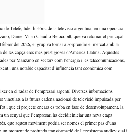
 de Telefe, líder històric de la televisió argentina, en una operació
o, Daniel Vila i Claudio Belocopitt, que va retornar el principal
l febrer del 2026, el grup va tornar a sorprendre el mercat amb la
na de les capçaleres més prestigioses d’Amèrica Llatina. Aquestes
pades per Manzano en sectors com l’energia i les telecomunicacions,
xent i una notable capacitat d’influència tant econòmica com
er en el radar de l’empresari argentí. Diverses informacions
s vinculats a la futura cadena nacional de televisió impulsada per
 i que el projecte encara es troba en fase de desenvolupament, la
m un senyal que l’empresari ha decidit iniciar una nova etapa
a més, que aquest moviment podria ser només el primer pas d’una
en un moment de profunda transformació de l’ecosistema audiovisual i