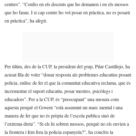
centres”. “Confio en els docents que ho demanen i en els mossos
que ho faran. I si cap centre ho vol posar en pràctica, no es posarà
en pràctica”, ha afegit.
Per últim, des de la CUP, la president del grup, Pilar Castillejo, ha
acusat Illa de voler “donar resposta als problemes educatius posant
policia, enlloc de fer el que la comunitat educativa reclama, que és
incrementar el suport educatiu, posar mestres, psicòlegs i
educadors”. Per a la CUP, és “preocupant” una mesura com
aquesta perquè el Govern “està assumint un marc mental i una
manera de fer que no és pròpia de l’escola publica sinó de
l’extrema dreta”. “Si els hi sobren mossos, perquè no els envien a
la frontera i fem fora la policia espanyola?”, ha conclòs la