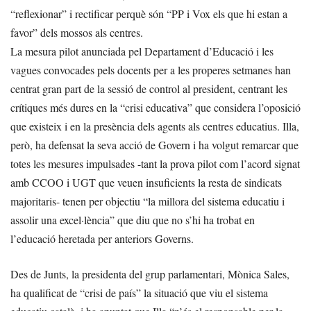
“reflexionar” i rectificar perquè són “PP i Vox els que hi estan a
favor” dels mossos als centres.
La mesura pilot anunciada pel Departament d’Educació i les
vagues convocades pels docents per a les properes setmanes han
centrat gran part de la sessió de control al president, centrant les
crítiques més dures en la “crisi educativa” que considera l’oposició
que existeix i en la presència dels agents als centres educatius. Illa,
però, ha defensat la seva acció de Govern i ha volgut remarcar que
totes les mesures impulsades -tant la prova pilot com l’acord signat
amb CCOO i UGT que veuen insuficients la resta de sindicats
majoritaris- tenen per objectiu “la millora del sistema educatiu i
assolir una excel·lència” que diu que no s’hi ha trobat en
l’educació heretada per anteriors Governs.
Des de Junts, la presidenta del grup parlamentari, Mònica Sales,
ha qualificat de “crisi de país” la situació que viu el sistema