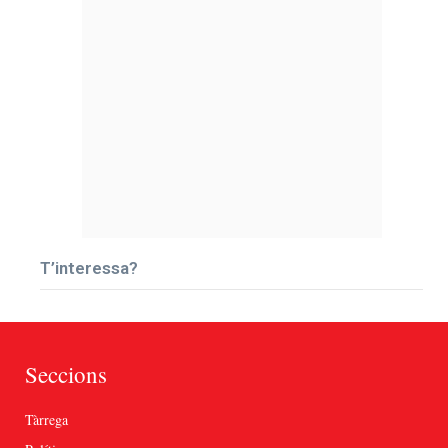
T’interessa?
Seccions
Tàrrega