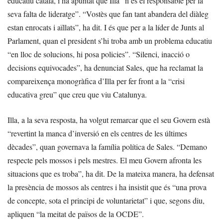
educatiu català, i ha apuntat que Illa “n’és el responsable per la
seva falta de lideratge”. “Vostès que fan tant abandera del diàleg
estan enrocats i aïllats”, ha dit. I és que per a la líder de Junts al
Parlament, quan el president s’hi troba amb un problema educatiu
“en lloc de solucions, hi posa policies”. “Silenci, inacció o
decisions equivocades”, ha denunciat Sales, que ha reclamat la
compareixença monogràfica d’Illa per fer front a la “crisi
educativa greu” que creu que viu Catalunya.
Illa, a la seva resposta, ha volgut remarcar que el seu Govern està
“revertint la manca d’inversió en els centres de les últimes
dècades”, quan governava la família política de Sales. “Demano
respecte pels mossos i pels mestres. El meu Govern afronta les
situacions que es troba”, ha dit. De la mateixa manera, ha defensat
la presència de mossos als centres i ha insistit que és “una prova
de concepte, sota el principi de voluntarietat” i que, segons diu,
apliquen “la meitat de països de la OCDE”.