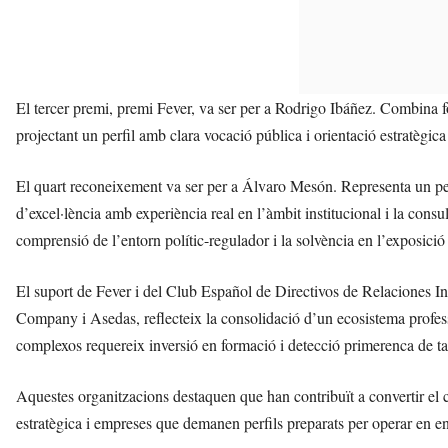
El tercer premi, premi Fever, va ser per a Rodrigo Ibáñez. Combina fo
projectant un perfil amb clara vocació pública i orientació estratègica
El quart reconeixement va ser per a Álvaro Mesón. Representa un per
d’excel·lència amb experiència real en l’àmbit institucional i la consulto
comprensió de l’entorn polític-regulador i la solvència en l’exposició
El suport de Fever i del Club Español de Directivos de Relaciones I
Company i Asedas, reflecteix la consolidació d’un ecosistema profess
complexos requereix inversió en formació i detecció primerenca de ta
Aquestes organitzacions destaquen que han contribuït a convertir el
estratègica i empreses que demanen perfils preparats per operar en e