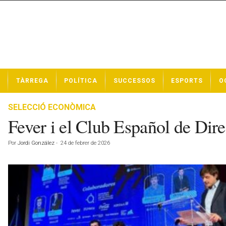
N
TÀRREGA
POLÍTICA
SUCCESSOS
ESPORTS
O
o
t
í
SELECCIÓ ECONÒMICA
c
Fever i el Club Español de Direc
i
e
Por
Jordi González
-
24 de febrer de 2026
s
d
e
T
à
r
r
e