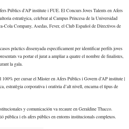
Afers Públics d’AP institute i FUE. El Concurs Joves Talents en Afers
ultoria estratègica, celebrat al Campus Princesa de la Universidad
Coca-Cola Company, Asedas, Fever, el Club Español de Directivos de
asos pràctics dissenyada específicament per identificar perfils joves
resentats va portar el jurat a ampliar a quatre el nombre de finalistes,
rant la gala.
l 100% per cursar el Màster en Afers Públics i Govern d’AP institute |
, estratègia corporativa i oratòria d’alt nivell, encarna el tipus de
stitucionales y comunicación va recaure en Geraldine Thacco.
ió pública i els afers públics en entorns institucionals complexos.