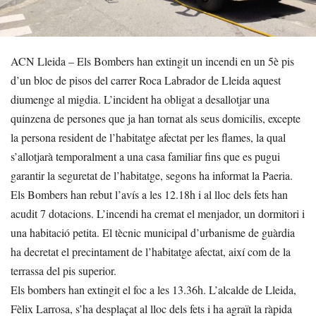
ACN Lleida – Els Bombers han extingit un incendi en un 5è pis
d’un bloc de pisos del carrer Roca Labrador de Lleida aquest
diumenge al migdia. L’incident ha obligat a desallotjar una
quinzena de persones que ja han tornat als seus domicilis, excepte
la persona resident de l’habitatge afectat per les flames, la qual
s’allotjarà temporalment a una casa familiar fins que es pugui
garantir la seguretat de l’habitatge, segons ha informat la Paeria.
Els Bombers han rebut l’avís a les 12.18h i al lloc dels fets han
acudit 7 dotacions. L’incendi ha cremat el menjador, un dormitori i
una habitació petita. El tècnic municipal d’urbanisme de guàrdia
ha decretat el precintament de l’habitatge afectat, així com de la
terrassa del pis superior.
Els bombers han extingit el foc a les 13.36h. L’alcalde de Lleida,
Fèlix Larrosa, s’ha desplaçat al lloc dels fets i ha agraït la ràpida