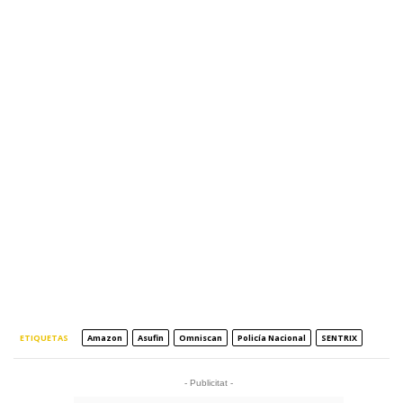
ETIQUETAS
Amazon
Asufin
Omniscan
Policía Nacional
SENTRIX
- Publicitat -