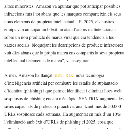
altres minoristes, Amazon va apuntar que pot anticipar possibles
infraccions fins i tot abans que les marques comparteixin els seus
nous elements de propietat intel·lectual. “El 2025, els nostres
equips van anticipar amb èxit un atac d’actors malintencionats
sobre un nou producte de marca viral que era tendència a les
xarxes socials, bloquejant les descripcions de producte infractores
vuit dies abans que la pròpia marca ens compartís la seva propietat
intel·lectual i elements de marca”, va assegurar.
A més, Amazon ha llançat
SENTRIX
, nova tecnologia
d’intel·ligència artificial per combatre les estafes de suplantació
d’identitat (phishing) i que permet identificar i eliminar llocs web
sospitosos de phishing encara més ràpid. SENTRIX augmenta les
seves capacitats de protecció proactiva, analitzant més de 50.000
URLs sospitoses cada setmana. Ha augmentat en més d’un 10%
l’eliminació amb èxit d’URLs de phishing el 2025, cosa que