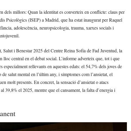
 dels millors: Quan la identitat es converteix en conflicte: claus per
tudis Psicològics (ISEP) a Madrid, que ha estat inaugurat per Raquel
nfància, adolescència, neuropsicologia, trauma, xarxes socials i
antojuvenil.
, Salut i Benestar 2025 del Centre Reina Sofía de Fad Juventud, la
 lloc central en el debat social. L’informe adverteix que, tot i que
rs especialment rellevants en aquestes edats: el 54,7% dels joves de
 de salut mental en l’últim any, i símptomes com l’ansietat, el
nuen molt presents. En concret, la sensació d’ansietat o atacs
al 39,8% el 2025, mentre que el cansament, la falta d’energia i
manent