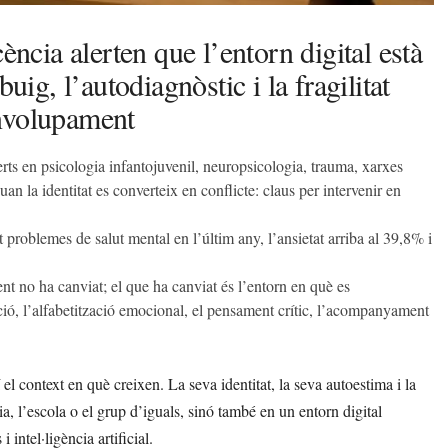
ència alerten que l’entorn digital està
uig, l’autodiagnòstic i la fragilitat
envolupament
erts en psicologia infantojuvenil, neuropsicologia, trauma, xarxes
an la identitat es converteix en conflicte: claus per intervenir en
 problemes de salut mental en l’últim any, l’ansietat arriba al 39,8% i
nt no ha canviat; el que ha canviat és l’entorn en què es
ció, l’alfabetització emocional, el pensament crític, l’acompanyament
el context en què creixen. La seva identitat, la seva autoestima i la
a, l’escola o el grup d’iguals, sinó també en un entorn digital
i intel·ligència artificial.