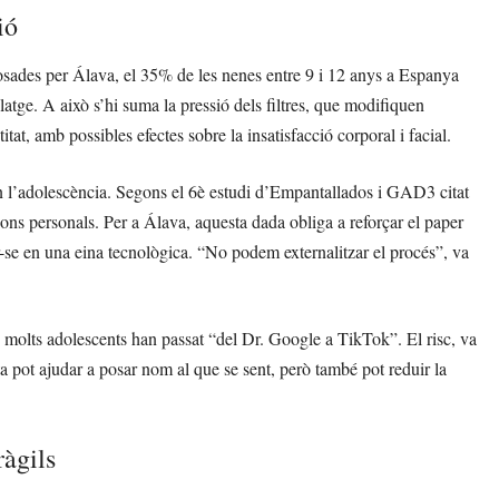
ió
osades per Álava, el 35% de les nenes entre 9 i 12 anys a Espanya
latge. A això s’hi suma la pressió dels filtres, que modifiquen
titat, amb possibles efectes sobre la insatisfacció corporal i facial.
 en l’adolescència. Segons el 6è estudi d’Empantallados i GAD3 citat
ions personals. Per a Álava, aquesta dada obliga a reforçar el paper
r-se en una eina tecnològica. “No podem externalitzar el procés”, va
on molts adolescents han passat “del Dr. Google a TikTok”. El risc, va
ta pot ajudar a posar nom al que se sent, però també pot reduir la
ràgils