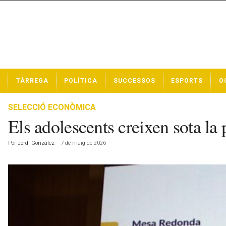
N
TÀRREGA
POLÍTICA
SUCCESSOS
ESPORTS
O
o
t
í
SELECCIÓ ECONÒMICA
c
Els adolescents creixen sota la pr
i
e
Por
Jordi González
-
7 de maig de 2026
s
d
e
T
à
r
r
e