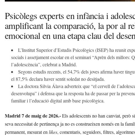
Psicòlegs experts en infància i adolesc
amplificant la comparació, la por al reb
emocional en una etapa clau del des
L’Institut Superior d’Estudis Psicològics (ISEP) ha reunit exp
socials i assetjament escolar en el seminari “Aprèn dels millors: Qu
l’adolescència”, celebrat a Madrid.
Segons estudis recents, el 54,7% dels joves afirma haver tingut
el 87,5% declara haver sentit soledat no desitjada.
La doctora Silvia Álava adverteix que “el cervell de l’adolesce
desenvolupa” i defensa que la resposta ha de passar per la preven
familiar i l’educació digital amb base psicològica.
Madrid 7 de maig de 2026.-
Els adolescents no han canviat, però sí 
seva necessitat de pertinença ja no es construeixen només en la famíli
permanent, mesurat en
likes
, comentaris, seguidors, filtres, algoritmes 