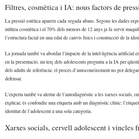
Filtres, cosmètica i IA: nous factors de press
La pressió estètica apareix cada vegada abans. Segons les dades exp
utilitza cosmètica i el 70% dels menors de 12 anys ja fa servir maquil
l’estructura facial en una edat de canvis físics i construcció de la iden
La jornada també va abordar l’impacte de la intel·ligència artificial
en la presentació, un terç dels adolescents pregunta a la IA per qüest
dels adults de referència: el procés d’autoconeixement no pot delega
defensar.
L’experta també va alertar de l’autodiagnòstic a les xarxes socials, 
explicar, és confondre una etiqueta amb un diagnòstic clínic: l’etique
identitat de l’adolescent a una sola categoria.
Xarxes socials, cervell adolescent i vincles f