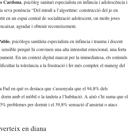
es Cardona
, psicòleg sanitari especialista en infància i adolescència i
la seva ponència “Del mirall a l’algoritme: construcció del jo en
tit en un espai central de socialització adolescent, on molts joves
 encaixar, agradar i obtenir reconeixement.
Pablo
, psicòloga sanitària especialista en infància i trauma i docent
sensible perquè hi conviuen una alta intensitat emocional, una forta
pament. En un context digital marcat per la immediatesa, els estímuls
dificultar la tolerància a la frustració i fer més complex el maneig del
la Fad en què es destaca que s’assenyala que el 94,8% dels
dorm amb el mòbil o la tauleta a l’habitació. A això s’hi suma que el
,3% problemes per dormir i el 39,8% sensació d’ansietat o atacs
nverteix en diana