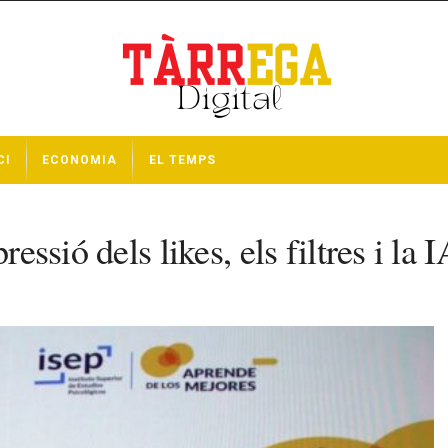
CI
ECONOMIA
EL TEMPS
essió dels likes, els filtres i la 