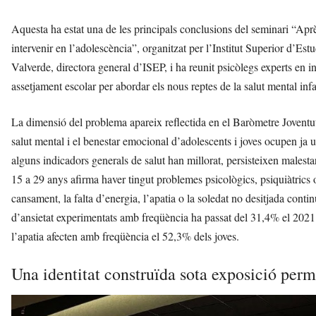
Aquesta ha estat una de les principals conclusions del seminari “Aprèn
intervenir en l’adolescència”, organitzat per l’Institut Superior d’Es
Valverde, directora general d’ISEP, i ha reunit psicòlegs experts en i
assetjament escolar per abordar els nous reptes de la salut mental inf
La dimensió del problema apareix reflectida en el Baròmetre Joventut
salut mental i el benestar emocional d’adolescents i joves ocupen ja un
alguns indicadors generals de salut han millorat, persisteixen malesta
15 a 29 anys afirma haver tingut problemes psicològics, psiquiàtrics o
cansament, la falta d’energia, l’apatia o la soledat no desitjada conti
d’ansietat experimentats amb freqüència ha passat del 31,4% el 2021 
l’apatia afecten amb freqüència el 52,3% dels joves.
Una identitat construïda sota exposició per