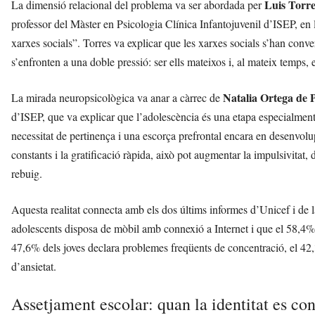
Luis Torr
La dimensió relacional del problema va ser abordada per
professor del Màster en Psicologia Clínica Infantojuvenil d’ISEP, en 
xarxes socials”. Torres va explicar que les xarxes socials s’han conver
s’enfronten a una doble pressió: ser ells mateixos i, al mateix temps,
Natalia Ortega de 
La mirada neuropsicològica va anar a càrrec de
d’ISEP, que va explicar que l’adolescència és una etapa especialment 
necessitat de pertinença i una escorça prefrontal encara en desenvolu
constants i la gratificació ràpida, això pot augmentar la impulsivitat, 
rebuig.
Aquesta realitat connecta amb els dos últims informes d’Unicef i de 
adolescents disposa de mòbil amb connexió a Internet i que el 58,4% 
47,6% dels joves declara problemes freqüents de concentració, el 42
d’ansietat.
Assetjament escolar: quan la identitat es co