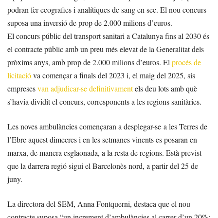
podran fer ecografies i analítiques de sang en sec. El nou concurs
suposa una inversió de prop de 2.000 milions d’euros.
El concurs públic del transport sanitari a Catalunya fins al 2030 és
el contracte públic amb un preu més elevat de la Generalitat dels
pròxims anys, amb prop de 2.000 milions d’euros. El
procés de
licitació
va començar a finals del 2023 i, el maig del 2025, sis
empreses
van adjudicar-se definitivament
els deu lots amb què
s’havia dividit el concurs, corresponents a les regions sanitàries.
Les noves ambulàncies començaran a desplegar-se a les Terres de
l’Ebre aquest dimecres i en les setmanes vinents es posaran en
marxa, de manera esglaonada, a la resta de regions. Està previst
que la darrera regió sigui el Barcelonès nord, a partir del 25 de
juny.
La directora del SEM, Anna Fontquerni, destaca que el nou
contracte suposa “un increment d’ambulàncies al carrer d’un 20%;