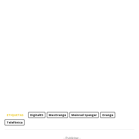
ETIQUETAS
DigitalES
MasOrange
Meinrad Spenger
Orange
Telefónica
- Publicitat -