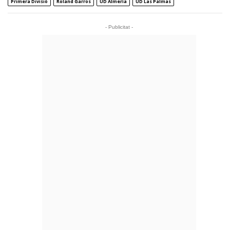
Primera Divisió
Roland Garros
UD Almería
UD Las Palmas
- Publicitat -