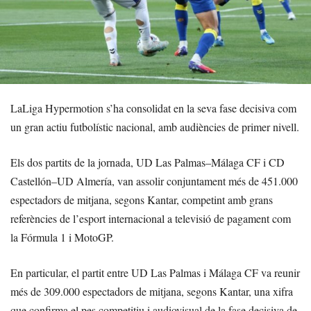
LaLiga Hypermotion s’ha consolidat en la seva fase decisiva com
un gran actiu futbolístic nacional, amb audiències de primer nivell.
Els dos partits de la jornada, UD Las Palmas–Málaga CF i CD
Castellón–UD Almería, van assolir conjuntament més de 451.000
espectadors de mitjana, segons Kantar, competint amb grans
referències de l’esport internacional a televisió de pagament com
la Fórmula 1 i MotoGP.
En particular, el partit entre UD Las Palmas i Málaga CF va reunir
més de 309.000 espectadors de mitjana, segons Kantar, una xifra
que confirma el pes competitiu i audiovisual de la fase decisiva de