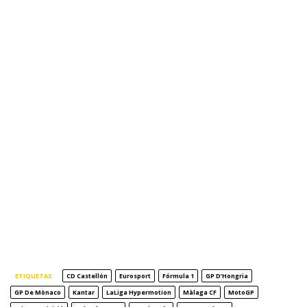
ETIQUETAS
CD Castellón
Eurosport
Fórmula 1
GP D’Hongria
GP De Mònaco
Kantar
LaLiga Hypermotion
Màlaga CF
MotoGP