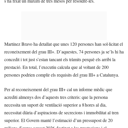
s’ha fixat un màxim de tres mesos per resoldre-les.
Martínez Bravo ha detallat que unes 120 persones han sol·licitat el
reconeixement del grau III+. D’aquestes, 74 persones ja se’ls hi ha
concedit i tot just s’estan tancant els tràmits perquè els arribi la
prestació. En total, l’executiu calcula que al voltant de 200
persones podrien complir els requisits del grau III+ a Catalunya.
Per al reconeixement del grau III+ cal un informe mèdic que
acrediti almenys dos d’aquests tres criteris: que la persona
necessita un suport de ventilació superior a 8 hores al dia,
necessitat diària d’aspiracions de secrecions i immobilitat al tren
superior. El Govern manté l’estimació d’un pressupost de 20
milions d’euros aquest 2026 destinat a les prestacions i el