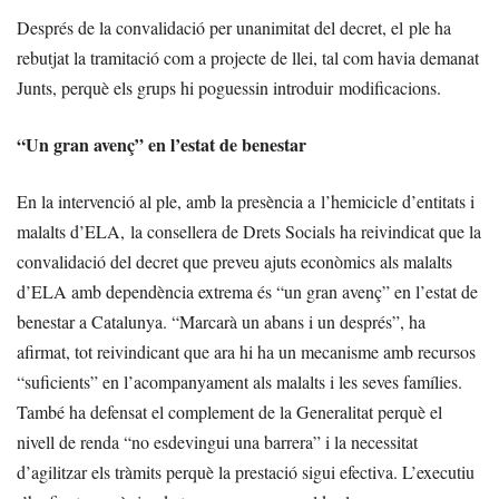
Després de la convalidació per unanimitat del decret, el ple ha
rebutjat la tramitació com a projecte de llei, tal com havia demanat
Junts, perquè els grups hi poguessin introduir modificacions.
“Un gran avenç” en l’estat de benestar
En la intervenció al ple, amb la presència a l’hemicicle d’entitats i
malalts d’ELA, la consellera de Drets Socials ha reivindicat que la
convalidació del decret que preveu ajuts econòmics als malalts
d’ELA amb dependència extrema és “un gran avenç” en l’estat de
benestar a Catalunya. “Marcarà un abans i un després”, ha
afirmat, tot reivindicant que ara hi ha un mecanisme amb recursos
“suficients” en l’acompanyament als malalts i les seves famílies.
També ha defensat el complement de la Generalitat perquè el
nivell de renda “no esdevingui una barrera” i la necessitat
d’agilitzar els tràmits perquè la prestació sigui efectiva. L’executiu