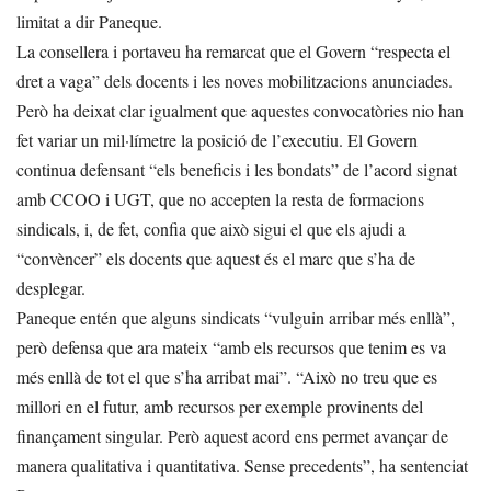
limitat a dir Paneque.
La consellera i portaveu ha remarcat que el Govern “respecta el
dret a vaga” dels docents i les noves mobilitzacions anunciades.
Però ha deixat clar igualment que aquestes convocatòries nio han
fet variar un mil·límetre la posició de l’executiu. El Govern
continua defensant “els beneficis i les bondats” de l’acord signat
amb CCOO i UGT, que no accepten la resta de formacions
sindicals, i, de fet, confia que això sigui el que els ajudi a
“convèncer” els docents que aquest és el marc que s’ha de
desplegar.
Paneque entén que alguns sindicats “vulguin arribar més enllà”,
però defensa que ara mateix “amb els recursos que tenim es va
més enllà de tot el que s’ha arribat mai”. “Això no treu que es
millori en el futur, amb recursos per exemple provinents del
finançament singular. Però aquest acord ens permet avançar de
manera qualitativa i quantitativa. Sense precedents”, ha sentenciat