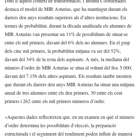
Dins d’aquest context de transformació, l’Institut Coordenades
destaca el model de MIR Asturias, que ha mantingut durant els
darrers deu anys resultats superiors als d’altres institucions. En
termes de probabilitat, durant la dècada analitzada els alumnes de
MIR Asturias van presentar un 11% de possibilitats de situar-se
entre els mil primers, davant del 6% dels no alumnes. En el grup
dels cinc mil primers, la probabilitat mitjana va ser del 52%,
davant del 34% de la resta dels aspirants. A més, la mediana del
número d’ordre de MIR Asturias se situa al voltant del lloc 5.000,
davant del 7.156 dels altres aspirants. Els resultats també mostren
que durant els darrers deu anys MIR Asturias ha situat una mitjana
anual de tres alumnes entre els deu primers, 30 entre els cent
primers i 262 entre els mil primers números d’ordre.
«Aquestes dades reflecteixen que, en un examen en què el número
d’ordre determina les possibilitats d’elecció, la preparació
estructurada i el seguiment del rendiment poden influir de manera