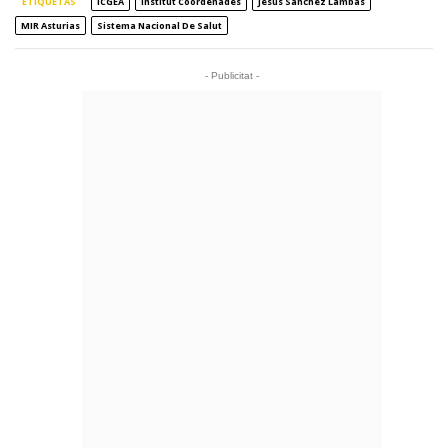
ETIQUETAS
ICGEA
Institut Coordenades
Jesús Sánchez Lambás
MIR Asturias
Sistema Nacional De Salut
- Publicitat -