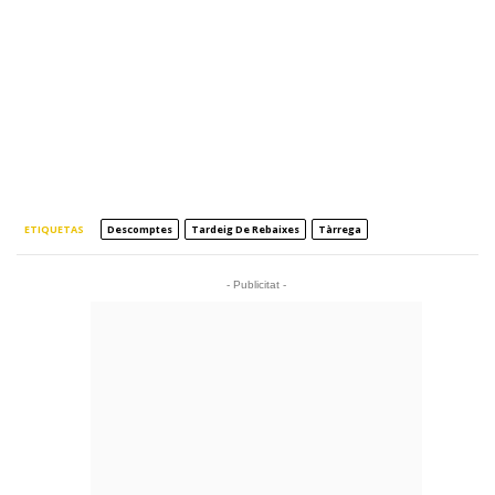
ETIQUETAS
Descomptes
Tardeig De Rebaixes
Tàrrega
- Publicitat -