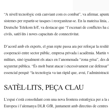
“A nivell tecnològic està canviant com es combat”, va afirmar, apunta
sistemes per repartir-se tasques i reorganitzar-se. En la mateixa lí
Deutsche Telekom IoT, va destacar que “l’escenari de conflictes ha c
civils, satèl·lits i noves capacitats de connectivitat.
D’acord amb els experts, el gran repte passa ara per reforçar la resili
cooperació entre sector públic, empresa privada i acadèmia. Martín v
militars, sinó igualment els atacs en l’anomenada “zona grisa”, des de 
seguretat pública. “És molt barat atacar i excessivament car defensar”
essencial perquè “la tecnologia va tan ràpid que, avui, l’administrac
SATÈL·LITS, PEÇA CLAU
L’espai s’està consolidant com una nova frontera estratègica per a la 
Europea i l’alemanya DLR GfR, juntament amb directius de centres tecn