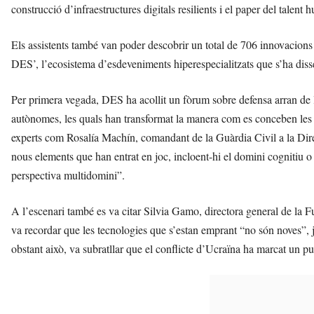
construcció d’infraestructures digitals resilients i el paper del talent 
Els assistents també van poder descobrir un total de 706 innovacions
DES’, l’ecosistema d’esdeveniments hiperespecialitzats que s’ha disse
Per primera vegada, DES ha acollit un fòrum sobre defensa arran de l’
autònomes, les quals han transformat la manera com es conceben les
experts com Rosalía Machín, comandant de la Guàrdia Civil a la Dire
nous elements que han entrat en joc, incloent-hi el domini cognitiu o 
perspectiva multidomini”.
A l’escenari també es va citar Silvia Gamo, directora general de la 
va recordar que les tecnologies que s’estan emprant “no són noves”,
obstant això, va subratllar que el conflicte d’Ucraïna ha marcat un pu