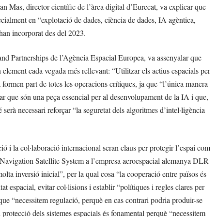
an Mas, director científic de l’àrea digital d’Eurecat, va explicar que
ecialment en “explotació de dades, ciència de dades, IA agèntica,
e han incorporat des del 2023.
and Partnerships de l’Agència Espacial Europea, va assenyalar que
 element cada vegada més rellevant: “Utilitzar els actius espacials per
 ja formen part de totes les operacions crítiques, ja que “l’única manera
llar que són una peça essencial per al desenvolupament de la IA i que,
serà necessari reforçar “la seguretat dels algoritmes d’intel·ligència
ció i la col·laboració internacional seran claus per protegir l’espai com
al Navigation Satellite System a l’empresa aeroespacial alemanya DLR
ta inversió inicial”, per la qual cosa “la cooperació entre països és
 espacial, evitar col·lisions i establir “polítiques i regles clares per
sar que “necessitem regulació, perquè en cas contrari podria produir-se
i protecció dels sistemes espacials és fonamental perquè “necessitem