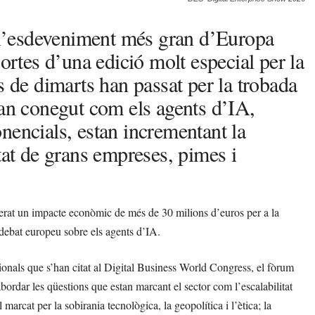
l’esdeveniment més gran d’Europa
portes d’una edició molt especial per la
s de dimarts han passat per la trobada
han conegut com els agents d’IA,
nencials, estan incrementant la
litat de grans empreses, pimes i
rat un impacte econòmic de més de 30 milions d’euros per a la
l debat europeu sobre els agents d’IA.
ionals que s’han citat al Digital Business World Congress, el fòrum
abordar les qüestions que estan marcant el sector com l’escalabilitat
marcat per la sobirania tecnològica, la geopolítica i l’ètica; la