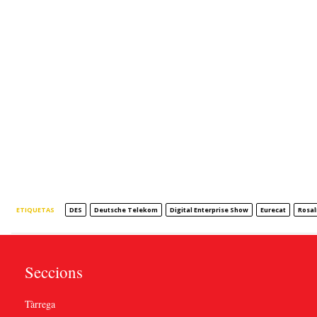
ETIQUETAS
DES
Deutsche Telekom
Digital Enterprise Show
Eurecat
Rosal
Seccions
Tàrrega