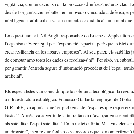
vigilància, comunicacions i en la protecció d’infraestructures clau. Jo
des de l’organització treballen en innovació vinculada a defensa, esp
intel·ligència artificial clàssica i computació quàntica”, un àmbit qu
En aquest context, Nil Angli, responsable de Business Applications 
l’organisme és conegut per l’exploració espacial, però que existeix un
crear resiliència en les nostres empreses”. Al seu parer, els satèl·lits
de comptar amb totes les dades és recolzar-s’hi”. Per això, va subrat
per garantir l’entrada segura d’informació procedent de l’espai, també 
artificial”.
Els especialistes van coincidir que la sobirania tecnològica, la regula
a infraestructura estratègica. Francisco Gallardo, enginyer de Glob
GfR mbH, va apuntar que “el problema de l’espai és que requereix mol
bàsica”. A més, va advertir de la importància d’avançar en sostenibilitat
als satèl·lits i l’espai satel·lital”. En la mateixa línia, Mas va defen
un desastre”, mentre que Gallardo va recordar que la monitorització 