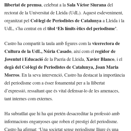
llibertat de premsa
Sala Víctor Siurana
, celebrat a la
del
rectorat de la Universitat de Lleida (UdL). Aquest esdeveniment,
Col·legi de Periodistes de Catalunya
organitzat pel
a Lleida i la
títol ‘Els límits ètics del periodisme’
UdL, s’ha centrat en el
.
vicerectora de
Castro ha compartit la taula amb figures com la
Cultura de la UdL, Núria Casado
regidor de
, així com el
Joventut i Educació
Xavier Blanco
de la Paeria de Lleida,
, i el
degà del Col·legi de Periodistes de Catalunya, Joan Maria
Morros
. En la seva intervenció, Castro ha destacat la importància
del periodisme com a ésser fonamental per a la llibertat
d’expressió, ressaltant que és vital defensar-lo de les amenaces,
tant internes com externes.
Ha subratllat que hi ha qui pretén desacreditar la professió amb
informacions enganyoses que roben el prestigi del periodisme.
Castro ha afirmat: ‘Una societat sense periodisme lliure és una