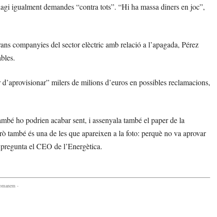
 hagi igualment demandes “contra tots”. “Hi ha massa diners en joc”,
ans companyies del sector elèctric amb relació a l’apagada, Pérez
ables.
r d’aprovisionar” milers de milions d’euros en possibles reclamacions,
ambé ho podrien acabar sent, i assenyala també el paper de la
ambé és una de les que apareixen a la foto: perquè no va aprovar
es pregunta el CEO de l’Energètica.
comanem -