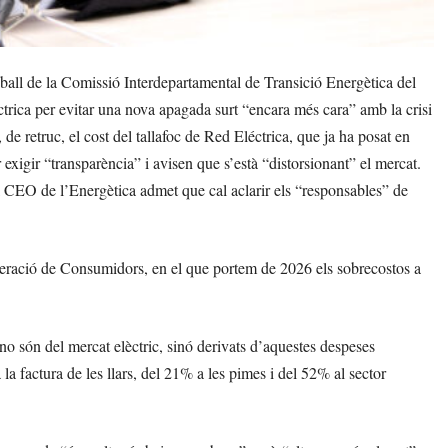
all de la Comissió Interdepartamental de Transició Energètica del
trica per evitar una nova apagada surt “encara més cara” amb la crisi
 de retruc, el cost del tallafoc de Red Eléctrica, que ja ha posat en
per exigir “transparència” i avisen que s’està “distorsionant” el mercat.
l CEO de l’Energètica admet que cal aclarir els “responsables” de
federació de Consumidors, en el que portem de 2026 els sobrecostos a
no són del mercat elèctric, sinó derivats d’aquestes despeses
la factura de les llars, del 21% a les pimes i del 52% al sector