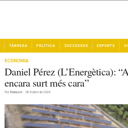
N
TÀRREGA
POLÍTICA
SUCCESSOS
ESPORTS
O
o
t
í
ECONOMIA
c
Daniel Pérez (L’Energètica): “
i
e
encara surt més cara”
s
d
Por
Redacció
-
28 d'abril de 2026
e
T
à
r
r
e