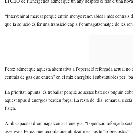
El CEO de l’Energètica admet que un any després el risc d’una nova 
“Intervenir al mercat perquè entrin menys renovables i més centrals 
que la solució és fer una transició cap a l’emmagatzematge de les re
Pérez admet que aquesta alternativa a l’operació reforçada actual no es
centrals de gas que entren” en el mix energètic i substituir-les per “ba
La prioritat, apunta, és treballar perquè aquestes bateries puguin cobr
aquest tipus d’energies perden força. La resta del dia, remarca, s’es
l’alça.
Amb capacitat d’emmagatzemar l’energia, “l’operació reforçada serà en
assenyala Pérez, que recorda que utilitzar més gas té “sobrecostos” i, 