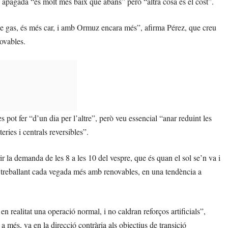
apagada “és molt més baix que abans” però “altra cosa és el cost”.
de gas, és més car, i amb Ormuz encara més”, afirma Pérez, que creu
novables.
 pot fer “d’un dia per l’altre”, però veu essencial “anar reduint les
teries i centrals reversibles”.
ir la demanda de les 8 a les 10 del vespre, que és quan el sol se’n va i
tà treballant cada vegada més amb renovables, en una tendència a
 realitat una operació normal, i no caldran reforços artificials”,
a més, va en la direcció contrària als objectius de transició