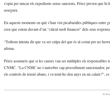
s’opta per tancar els expedients sense sancions, Pérez preveu que hi
assegura.
En aquests moments en què s’han vist picabaralles públiques entre gr
creu que estem davant d’un “càlcul molt financer” dels seus respons
“Tothom intenta dir que va ser culpa del que és al costat per no have
afirma.
Pérez assumeix que si les causes van ser múltiples els responsables t
CNMC. “La CNMC no s’autoobre cap procediment sancionador, però t
els controls de tensió abans, i va tenir-ho deu anys en un calaix?”, 
- Et Re