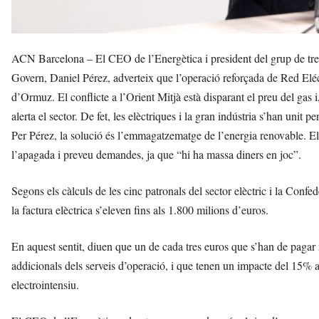
ACN Barcelona – El CEO de l’Energètica i president del grup de treb
Govern, Daniel Pérez, adverteix que l’operació reforçada de Red Eléc
d’Ormuz. El conflicte a l’Orient Mitjà està disparant el preu del gas i,
alerta el sector. De fet, les elèctriques i la gran indústria s’han unit 
Per Pérez, la solució és l’emmagatzematge de l’energia renovable. E
l’apagada i preveu demandes, ja que “hi ha massa diners en joc”.
Segons els càlculs de les cinc patronals del sector elèctric i la Con
la factura elèctrica s’eleven fins als 1.800 milions d’euros.
En aquest sentit, diuen que un de cada tres euros que s’han de pagar 
addicionals dels serveis d’operació, i que tenen un impacte del 15% a 
electrointensiu.