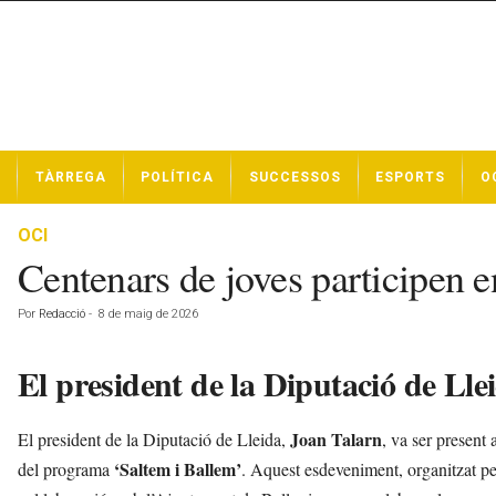
N
TÀRREGA
POLÍTICA
SUCCESSOS
ESPORTS
O
o
t
í
OCI
c
Centenars de joves participen e
i
e
Por
Redacció
-
8 de maig de 2026
s
d
El president de la Diputació de Llei
e
T
à
Joan Talarn
El president de la Diputació de Lleida,
, va ser present
r
r
‘Saltem i Ballem’
del programa
. Aquest esdeveniment, organitzat p
e