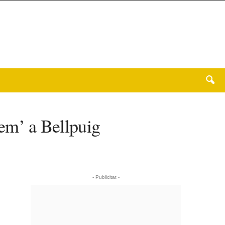
lem’ a Bellpuig
- Publicitat -