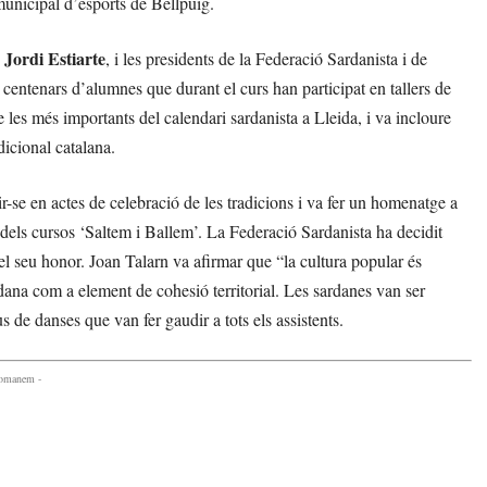
municipal d’esports de Bellpuig.
Jordi Estiarte
,
, i les presidents de la Federació Sardanista i de
entenars d’alumnes que durant el curs han participat en tallers de
 les més importants del calendari sardanista a Lleida, i va incloure
dicional catalana.
r-se en actes de celebració de les tradicions i va fer un homenatge a
dels cursos ‘Saltem i Ballem’. La Federació Sardanista ha decidit
l seu honor. Joan Talarn va afirmar que “la cultura popular és
ardana com a element de cohesió territorial. Les sardanes van ser
 de danses que van fer gaudir a tots els assistents.
comanem -