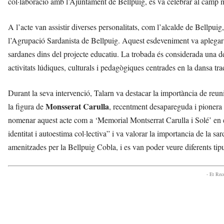
col·laboració amb l’Ajuntament de Bellpuig, es va celebrar al camp 
g
a
A l’acte van assistir diverses personalitats, com l’alcalde de Bellpuig
a
v
l’Agrupació Sardanista de Bellpuig. Aquest esdeveniment va aplegar c
u
sardanes dins del projecte educatiu. La trobada és considerada una de
i
activitats lúdiques, culturals i pedagògiques centrades en la dansa tra
Durant la seva intervenció, Talarn va destacar la importància de reuni
Monsserat Carulla
la figura de
, recentment desapareguda i pionera 
nomenar aquest acte com a ‘Memorial Montserrat Carulla i Solé’ en e
identitat i autoestima col·lectiva” i va valorar la importancia de la s
amenitzades per la Bellpuig Cobla, i es van poder veure diferents tipus
- Et Re