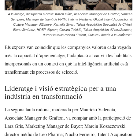
A la imatge, d’esquerra a dreta: Karen Díaz, Associate Manager de Grafton; Vanesa
Sempere, Manager de talent de PRIM; Fátima Pestana, Global Talent Acquisition &
Culture Manager d’Esteve; Kamelia Sinan, Talent Acquisition Specialist de Chiesi;
Elena Jiménez, HRBP d’Ipsen; Gerard Teixidó, Talent Acquisition d’AstraZeneca;
durant la taula rodona “Talent, Cultura i Accés a la Indústria”.
Els experts van coincidir que les companyies valoren cada vegada
més la capacitat d’aprenentatge, l’adaptació al canvi i les habilitats
interpersonals en un context en què la intel·ligència artificial està
transformant els processos de selecció.
Lideratge i visió estratègica per a una
indústria en transformació
La segona taula rodona, moderada per Mauricio Valencia,
Associate Manager de Grafton, va comptar amb la participació de
Lara Gris, Marketing Manager de Bayer; Marcin Kozaezewski,
director mèdic de Leo Pharma; Nacho Ferreiro, Talent Acquisition