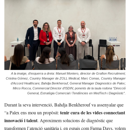
A la imatge, d’esquerra a dreta: Manuel Montero, director de Grafton Recruitment;
Cristina Gómez, Country Manager de ZOLL Medical; Marc Comas, Country Manager
d’Accord Healthcare; Bahdja Benkherouf, General Manager Diagnostics de Palex;
Mirco Rocca, Commercial Director d’ISDIN; ponents de la taula rodona “Direcció
General, Estratègia Comercial i Tendències en MedTech i Diagnòstic”.
Durant la seva intervenció, Bahdja Benkherouf va assenyalar que
tenir cura de les vides connectant
“a Palex ens mou un propòsit:
innovació i talent
. Aproximem solucions de diagnòstic que
transformen l’atenció sanitària i, en espais com Farma Days, volem