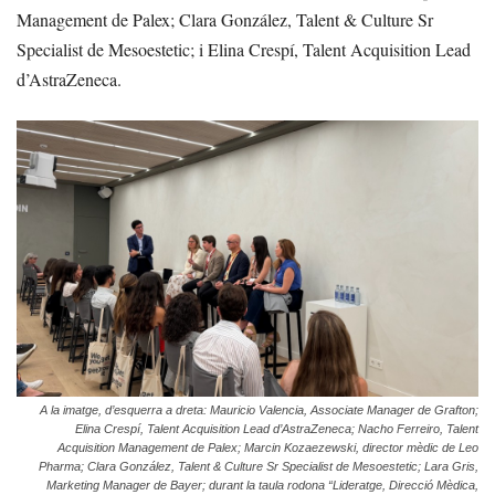
Management de Palex; Clara González, Talent & Culture Sr
Specialist de Mesoestetic; i Elina Crespí, Talent Acquisition Lead
d’AstraZeneca.
A la imatge, d’esquerra a dreta: Mauricio Valencia, Associate Manager de Grafton;
Elina Crespí, Talent Acquisition Lead d’AstraZeneca; Nacho Ferreiro, Talent
Acquisition Management de Palex; Marcin Kozaezewski, director mèdic de Leo
Pharma; Clara González, Talent & Culture Sr Specialist de Mesoestetic; Lara Gris,
Marketing Manager de Bayer; durant la taula rodona “Lideratge, Direcció Mèdica,