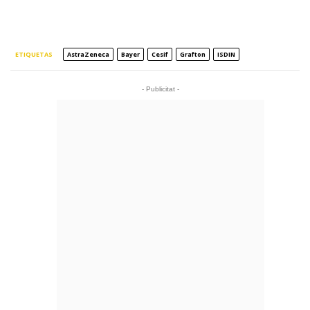
ETIQUETAS
AstraZeneca
Bayer
Cesif
Grafton
ISDIN
- Publicitat -