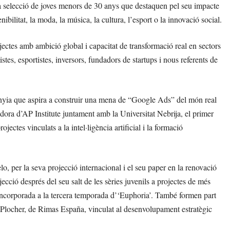
a selecció de joves menors de 30 anys que destaquen pel seu impacte
enibilitat, la moda, la música, la cultura, l’esport o la innovació social.
ectes amb ambició global i capacitat de transformació real en sectors
istes, esportistes, inversors, fundadors de startups i nous referents de
anyia que aspira a construir una mena de “Google Ads” del món real
adora d’AP Institute juntament amb la Universitat Nebrija, el primer
jectes vinculats a la intel·ligència artificial i la formació
o, per la seva projecció internacional i el seu paper en la renovació
cció després del seu salt de les sèries juvenils a projectes de més
a incorporada a la tercera temporada d’‘Euphoria’. També formen part
s Plocher, de Rimas España, vinculat al desenvolupament estratègic