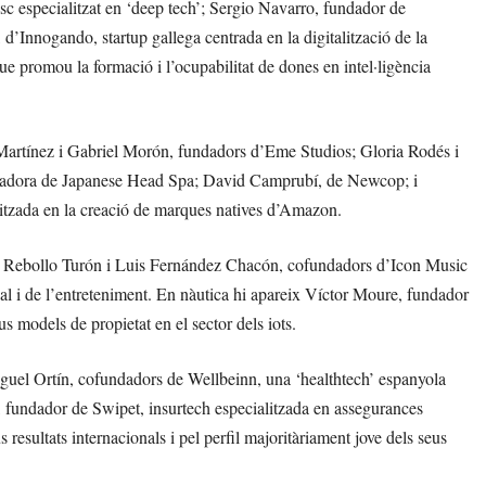
isc especialitzat en ‘deep tech’; Sergio Navarro, fundador de
’Innogando, startup gallega centrada en la digitalització de la
e promou la formació i l’ocupabilitat de dones en intel·ligència
artínez i Gabriel Morón, fundadors d’Eme Studios; Gloria Rodés i
dadora de Japanese Head Spa; David Camprubí, de Newcop; i
itzada en la creació de marques natives d’Amazon.
Pau Rebollo Turón i Luis Fernández Chacón, cofundadors d’Icon Music
al i de l’entreteniment. En nàutica hi apareix Víctor Moure, fundador
models de propietat en el sector dels iots.
 Miguel Ortín, cofundadors de Wellbeinn, una ‘healthtech’ espanyola
, fundador de Swipet, insurtech especialitzada en assegurances
resultats internacionals i pel perfil majoritàriament jove dels seus