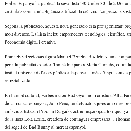
Forbes Espanya ha publicat la seva llista ‘30 Under 30’ de 2026, un
en àmbits com la intel·ligència artificial, la ciència, l’empresa, la sost
Segons la publicació, aquesta nova generació està protagonitzant proj
molt diversos. La llista inclou emprenedors tecnològics, científics, art
l’economia digital i creativa.
Entre els seleccionats figura Manuel Ferreira, d’Adcities, una comp
per a la publicitat exterior. També hi apareix María Curtichs, cofund
institut universitari d’afers públics a Espanya, a més d’impulsora de pro
especialitzada.
En l’àmbit cultural, Forbes inclou Bad Gyal, nom artístic d’Alba Farel
de la música espanyola; Julio Peña, un dels actors joves amb més proje
ambició artística; i Priscilla Delgado, actriu hispanopuertorriqueny
de la llista Lola Lolita, creadora de contingut i empresària; i Thoma
del segell de Bad Bunny al mercat espanyol.