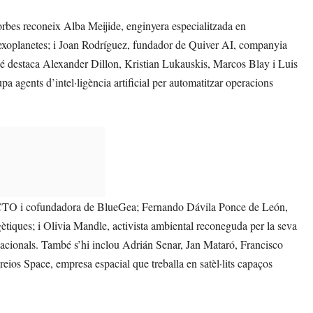
Forbes reconeix Alba Meijide, enginyera especialitzada en
a d’exoplanetes; i Joan Rodríguez, fundador de Quiver AI, companyia
També destaca Alexander Dillon, Kristian Lukauskis, Marcos Blay i Luis
 agents d’intel·ligència artificial per automatitzar operacions
z, CTO i cofundadora de BlueGea; Fernando Dávila Ponce de León,
ètiques; i Olivia Mandle, activista ambiental reconeguda per la seva
nacionals. També s’hi inclou Adrián Senar, Jan Mataró, Francisco
os Space, empresa espacial que treballa en satèl·lits capaços