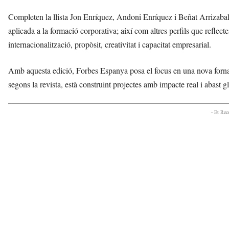
Completen la llista Jon Enríquez, Andoni Enríquez i Beñat Arrizabalag
aplicada a la formació corporativa; així com altres perfils que reflec
internacionalització, propòsit, creativitat i capacitat empresarial.
Amb aquesta edició, Forbes Espanya posa el focus en una nova fornada
segons la revista, està construint projectes amb impacte real i abast 
- Et Re