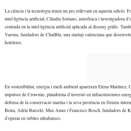
La ciència i la tecnologia tenen un pes rellevant en aquesta edició. 
intel·ligència artificial; Clàudia Soriano, astrofísica i investigador
centrada en la intel·ligència artificial aplicada al disseny gràfic. 
Varona, fundadors de ChatBlu, una startup valenciana que desenvolupa
hoteleres.
En sostenibilitat, energia i medi ambient apareixen Elena Martíne
impulsor de Crowmie, plataforma d’inversió en infraestructures energ
defensa de la conservació marina i la seva presència en fòrums inter
Boira, Adriá Barceló, Max Amer i Francisco Bosch, fundadors de Krei
d’operar en òrbites ultrabaixes.