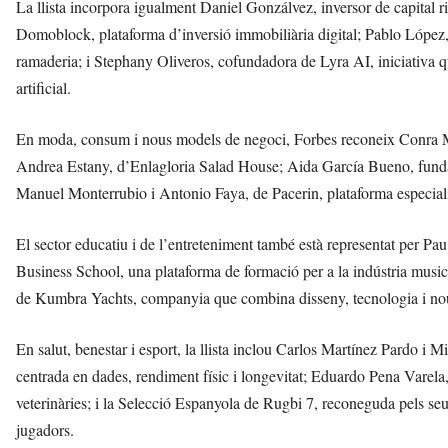
La llista incorpora igualment Daniel Gonzálvez, inversor de capital r
Domoblock, plataforma d’inversió immobiliària digital; Pablo López, d
ramaderia; i Stephany Oliveros, cofundadora de Lyra AI, iniciativa qu
artificial.
En moda, consum i nous models de negoci, Forbes reconeix Conra M
Andrea Estany, d’Enlagloria Salad House; Aida García Bueno, fun
Manuel Monterrubio i Antonio Faya, de Pacerin, plataforma especial
El sector educatiu i de l’entreteniment també està representat per 
Business School, una plataforma de formació per a la indústria music
de Kumbra Yachts, companyia que combina disseny, tecnologia i nous 
En salut, benestar i esport, la llista inclou Carlos Martínez Pardo i
centrada en dades, rendiment físic i longevitat; Eduardo Pena Varela
veterinàries; i la Selecció Espanyola de Rugbi 7, reconeguda pels seus 
jugadors.