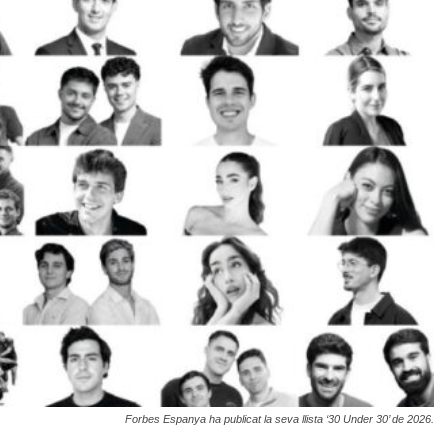
Forbes Espanya ha publicat la seva llista ‘30 Under 30’ de 2026.