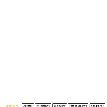
ETIQUETAS
Adcities
AP Institute
Bad Bunny
Forbes Espanya
Google Ads