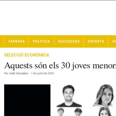
N
TÀRREGA
POLÍTICA
SUCCESSOS
ESPORTS
O
o
t
í
SELECCIÓ ECONÒMICA
c
Aquests són els 30 joves menor
i
e
Por
Jordi González
-
1 de juliol de 2026
s
d
e
T
à
r
r
e