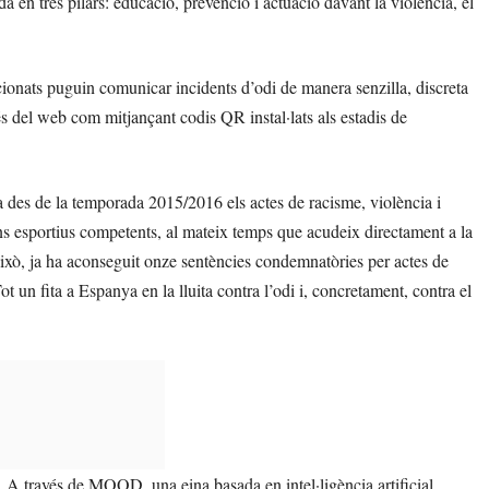
n tres pilars: educació, prevenció i actuació davant la violència, el
ionats puguin comunicar incidents d’odi de manera senzilla, discreta
és del web com mitjançant codis QR instal·lats als estadis de
a des de la temporada 2015/2016 els actes de racisme, violència i
ans esportius competents, al mateix temps que acudeix directament a la
 això, ja ha aconseguit onze sentències condemnatòries per actes de
t un fita a Espanya en la lluita contra l’odi i, concretament, contra el
 A través de MOOD, una eina basada en intel·ligència artificial,