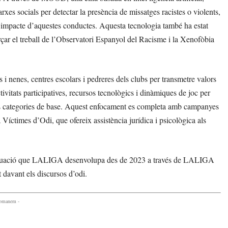
arxes socials per detectar la presència de missatges racistes o violents,
e l’impacte d’aquestes conductes. Aquesta tecnologia també ha estat
orçar el treball de l’Observatori Espanyol del Racisme i la Xenofòbia
i nenes, centres escolars i pedreres dels clubs per transmetre valors
ctivitats participatives, recursos tecnològics i dinàmiques de joc per
 les categories de base. Aquest enfocament es completa amb campanyes
 Víctimes d’Odi, que ofereix assistència jurídica i psicològica als
d’actuació que LALIGA desenvolupa des de 2023 a través de LALIGA
davant els discursos d’odi.
comanem -