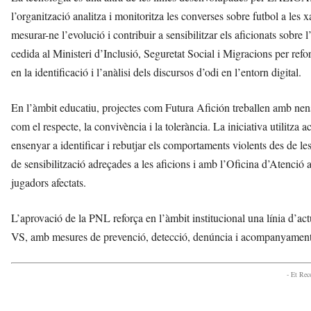
l’organització analitza i monitoritza les converses sobre futbol a les x
mesurar-ne l’evolució i contribuir a sensibilitzar els aficionats sobr
cedida al Ministeri d’Inclusió, Seguretat Social i Migracions per ref
en la identificació i l’anàlisi dels discursos d’odi en l’entorn digital.
En l’àmbit educatiu, projectes com Futura Afición treballen amb nens 
com el respecte, la convivència i la tolerància. La iniciativa utilitza a
ensenyar a identificar i rebutjar els comportaments violents des de
de sensibilització adreçades a les aficions i amb l’Oficina d’Atenció a
jugadors afectats.
L’aprovació de la PNL reforça en l’àmbit institucional una línia 
VS, amb mesures de prevenció, detecció, denúncia i acompanyament 
- Et Re