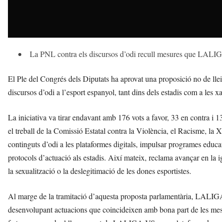
La PNL contra els discursos d’odi recull mesures que LALIGA
El Ple del Congrés dels Diputats ha aprovat una proposició no de llei
discursos d’odi a l’esport espanyol, tant dins dels estadis com a les xa
La iniciativa va tirar endavant amb 176 vots a favor, 33 en contra i 13
el treball de la Comissió Estatal contra la Violència, el Racisme, la X
continguts d’odi a les plataformes digitals, impulsar programes educatiu
protocols d’actuació als estadis. Així mateix, reclama avançar en la 
la sexualització o la deslegitimació de les dones esportistes.
Al marge de la tramitació d’aquesta proposta parlamentària, LALIGA p
desenvolupant actuacions que coincideixen amb bona part de les mesur