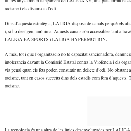
fa tres anys amb el llançament de LALIGA VS, una plataforma basada e
racisme i els discursos d’odi.
Dins d’aquesta estratègia, LALIGA disposa de canals perquè els afic
i, si ho desitgen, anònima. Aquests canals són accessibles tant a trav
LALIGA EA SPORTS i LALIGA HYPERMOTION.
A més, tot i que l’organització no té capacitat sancionadora, denunci
intolerància davant la Comissió Estatal contra la Violència i els òrg
via penal quan els fets poden constituir un delicte d’odi. No obstant
racisme, tant en casos succeïts dins dels estadis com fora d’aquests. To
racisme.
La tecnologia és una altra de les línies desenvolupades per LALIGA.