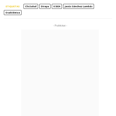
ETIQUETAS
ClicSalud
Diraya
ICGEA
Jesús Sánchez Lambás
Osakidetza
- Publicitat -