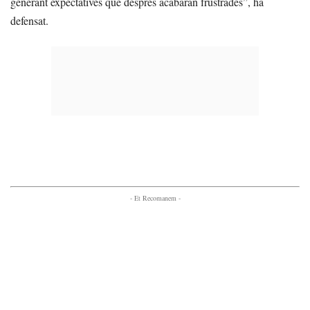
generant expectatives que després acabaran frustrades”, ha
defensat.
- Et Recomanem -