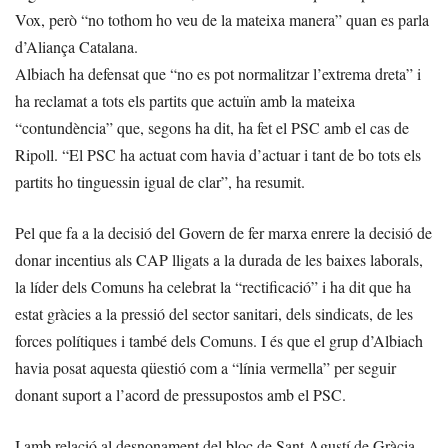
Vox, però “no tothom ho veu de la mateixa manera” quan es parla
d’Aliança Catalana.
Albiach ha defensat que “no es pot normalitzar l’extrema dreta” i
ha reclamat a tots els partits que actuïn amb la mateixa
“contundència” que, segons ha dit, ha fet el PSC amb el cas de
Ripoll. “El PSC ha actuat com havia d’actuar i tant de bo tots els
partits ho tinguessin igual de clar”, ha resumit.
Pel que fa a la decisió del Govern de fer marxa enrere la decisió de
donar incentius als CAP lligats a la durada de les baixes laborals,
la líder dels Comuns ha celebrat la “rectificació” i ha dit que ha
estat gràcies a la pressió del sector sanitari, dels sindicats, de les
forces polítiques i també dels Comuns. I és que el grup d’Albiach
havia posat aquesta qüestió com a “línia vermella” per seguir
donant suport a l’acord de pressupostos amb el PSC.
I amb relació al desnonament del bloc de Sant Agustí de Gràcia,