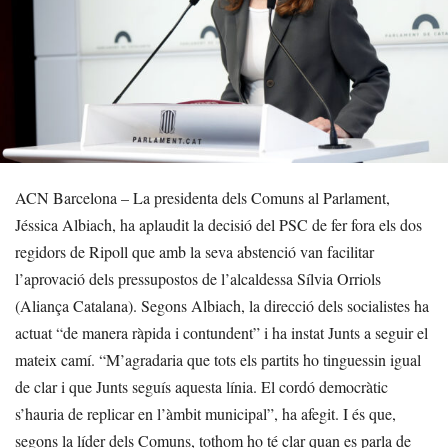
ACN Barcelona – La presidenta dels Comuns al Parlament,
Jéssica Albiach, ha aplaudit la decisió del PSC de fer fora els dos
regidors de Ripoll que amb la seva abstenció van facilitar
l’aprovació dels pressupostos de l’alcaldessa Sílvia Orriols
(Aliança Catalana). Segons Albiach, la direcció dels socialistes ha
actuat “de manera ràpida i contundent” i ha instat Junts a seguir el
mateix camí. “M’agradaria que tots els partits ho tinguessin igual
de clar i que Junts seguís aquesta línia. El cordó democràtic
s’hauria de replicar en l’àmbit municipal”, ha afegit. I és que,
segons la líder dels Comuns, tothom ho té clar quan es parla de