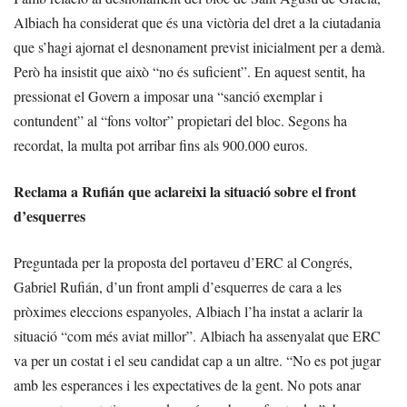
Albiach ha considerat que és una victòria del dret a la ciutadania
que s’hagi ajornat el desnonament previst inicialment per a demà.
Però ha insistit que això “no és suficient”. En aquest sentit, ha
pressionat el Govern a imposar una “sanció exemplar i
contundent” al “fons voltor” propietari del bloc. Segons ha
recordat, la multa pot arribar fins als 900.000 euros.
Reclama a Rufián que aclareixi la situació sobre el front
d’esquerres
Preguntada per la proposta del portaveu d’ERC al Congrés,
Gabriel Rufián, d’un front ampli d’esquerres de cara a les
pròximes eleccions espanyoles, Albiach l’ha instat a aclarir la
situació “com més aviat millor”. Albiach ha assenyalat que ERC
va per un costat i el seu candidat cap a un altre. “No es pot jugar
amb les esperances i les expectatives de la gent. No pots anar