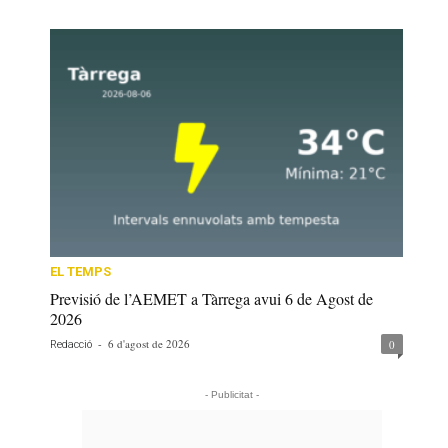
EL TEMPS
Previsió de l’AEMET a Tàrrega avui 6 de Agost de
2026
-
6 d'agost de 2026
0
Redacció
- Publicitat -