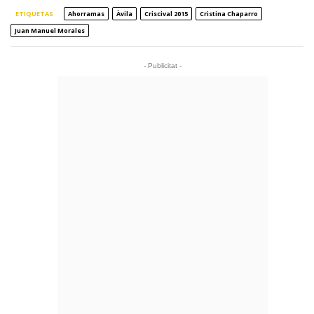
ETIQUETAS
Ahorramas
Àvila
Criscival 2015
Cristina Chaparro
Juan Manuel Morales
- Publicitat -